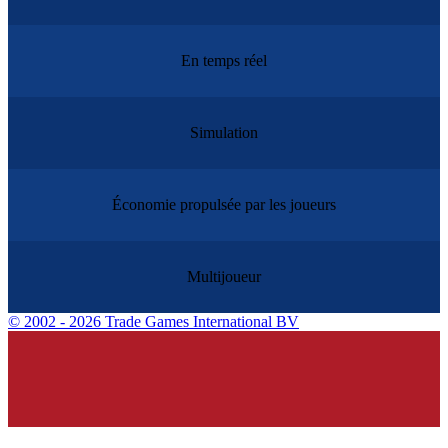
En temps réel
Simulation
Économie propulsée par les joueurs
Multijoueur
©
2002 - 2026 Trade Games International BV