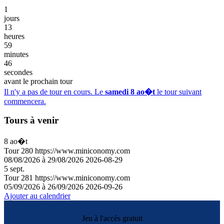
1
jours
13
heures
59
minutes
46
secondes
avant le prochain tour
Il n'y a pas de tour en cours. Le
samedi 8 ao�t
le tour suivant
commencera.
Tours à venir
8
ao�t
Tour
280
https://www.miniconomy.com
08/08/2026 à 29/08/2026
2026-08-29
5
sept.
Tour
281
https://www.miniconomy.com
05/09/2026 à 26/09/2026
2026-09-26
Ajouter au calendrier
Jeu à l'accès gratuit