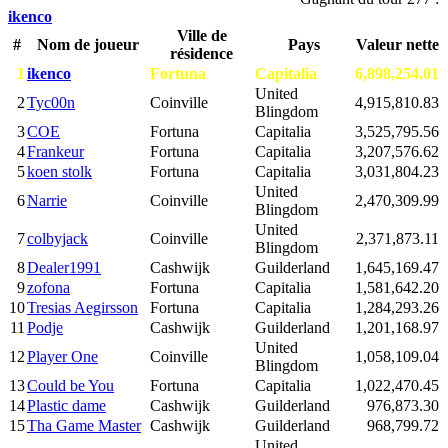
ikenco
Ville de
#
Nom de joueur
Pays
Valeur nette
résidence
1
ikenco
Fortuna
Capitalia
6,898,254.01
United
2
Tyc00n
Coinville
4,915,810.83
Blingdom
3
COE
Fortuna
Capitalia
3,525,795.56
4
Frankeur
Fortuna
Capitalia
3,207,576.62
5
koen stolk
Fortuna
Capitalia
3,031,804.23
United
6
Narrie
Coinville
2,470,309.99
Blingdom
United
7
colbyjack
Coinville
2,371,873.11
Blingdom
8
Dealer1991
Cashwijk
Guilderland
1,645,169.47
9
zofona
Fortuna
Capitalia
1,581,642.20
10
Tresias Aegirsson
Fortuna
Capitalia
1,284,293.26
11
Podje
Cashwijk
Guilderland
1,201,168.97
United
12
Player One
Coinville
1,058,109.04
Blingdom
13
Could be You
Fortuna
Capitalia
1,022,470.45
14
Plastic dame
Cashwijk
Guilderland
976,873.30
15
Tha Game Master
Cashwijk
Guilderland
968,799.72
United