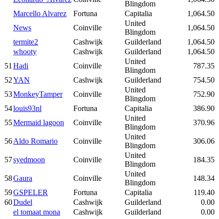
Blingdom
Marcello Alvarez
Fortuna
Capitalia
1,064.50
United
News
Coinville
1,064.50
Blingdom
termite2
Cashwijk
Guilderland
1,064.50
whooty
Cashwijk
Guilderland
1,064.50
United
51
Hadi
Coinville
787.35
Blingdom
52
YAN
Cashwijk
Guilderland
754.50
United
53
MonkeyTamper
Coinville
752.90
Blingdom
54
louis93nl
Fortuna
Capitalia
386.90
United
55
Mermaid lagoon
Coinville
370.96
Blingdom
United
56
Aldo Romario
Coinville
306.06
Blingdom
United
57
syedmoon
Coinville
184.35
Blingdom
United
58
Gaura
Coinville
148.34
Blingdom
59
GSPELER
Fortuna
Capitalia
119.40
60
Dudel
Cashwijk
Guilderland
0.00
el tomaat mona
Cashwijk
Guilderland
0.00