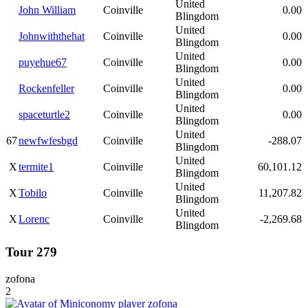
United
John William
Coinville
0.00
Blingdom
United
Johnwiththehat
Coinville
0.00
Blingdom
United
puyehue67
Coinville
0.00
Blingdom
United
Rockenfeller
Coinville
0.00
Blingdom
United
spaceturtle2
Coinville
0.00
Blingdom
United
67
newfwfesbgd
Coinville
-288.07
Blingdom
United
X
termite1
Coinville
60,101.12
Blingdom
United
X
Tobilo
Coinville
11,207.82
Blingdom
United
X
Lorenc
Coinville
-2,269.68
Blingdom
Tour 279
zofona
2