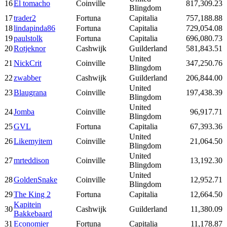
16
El tomacho
Coinville
817,309.23
Blingdom
17
trader2
Fortuna
Capitalia
757,188.88
18
lindapinda86
Fortuna
Capitalia
729,054.08
19
paulstolk
Fortuna
Capitalia
696,080.73
20
Rotjeknor
Cashwijk
Guilderland
581,843.51
United
21
NickCrit
Coinville
347,250.76
Blingdom
22
zwabber
Cashwijk
Guilderland
206,844.00
United
23
Blaugrana
Coinville
197,438.39
Blingdom
United
24
Jomba
Coinville
96,917.71
Blingdom
25
GVL
Fortuna
Capitalia
67,393.36
United
26
Likemyitem
Coinville
21,064.50
Blingdom
United
27
mrteddison
Coinville
13,192.30
Blingdom
United
28
GoldenSnake
Coinville
12,952.71
Blingdom
29
The King 2
Fortuna
Capitalia
12,664.50
Kapitein
30
Cashwijk
Guilderland
11,380.09
Bakkebaard
31
Economier
Fortuna
Capitalia
11,178.87