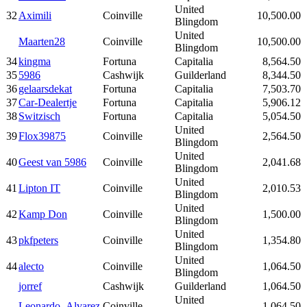
United
32
Aximili
Coinville
10,500.00
Blingdom
United
Maarten28
Coinville
10,500.00
Blingdom
34
kingma
Fortuna
Capitalia
8,564.50
35
5986
Cashwijk
Guilderland
8,344.50
36
gelaarsdekat
Fortuna
Capitalia
7,503.70
37
Car-Dealertje
Fortuna
Capitalia
5,906.12
38
Switzisch
Fortuna
Capitalia
5,054.50
United
39
Flox39875
Coinville
2,564.50
Blingdom
United
40
Geest van 5986
Coinville
2,041.68
Blingdom
United
41
Lipton IT
Coinville
2,010.53
Blingdom
United
42
Kamp Don
Coinville
1,500.00
Blingdom
United
43
pkfpeters
Coinville
1,354.80
Blingdom
United
44
alecto
Coinville
1,064.50
Blingdom
jorref
Cashwijk
Guilderland
1,064.50
United
Leonardo_Alvarez
Coinville
1,064.50