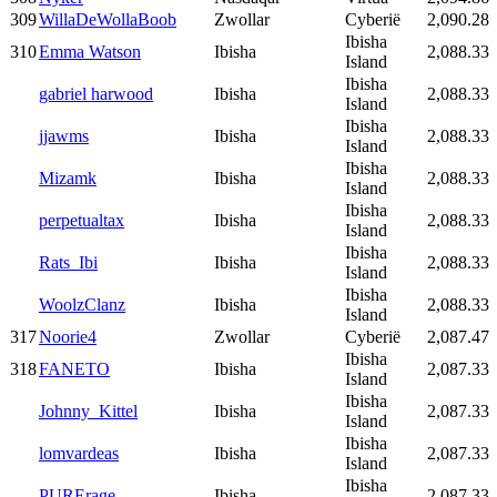
309
WillaDeWollaBoob
Zwollar
Cyberië
2,090.28
Ibisha
310
Emma Watson
Ibisha
2,088.33
Island
Ibisha
gabriel harwood
Ibisha
2,088.33
Island
Ibisha
jjawms
Ibisha
2,088.33
Island
Ibisha
Mizamk
Ibisha
2,088.33
Island
Ibisha
perpetualtax
Ibisha
2,088.33
Island
Ibisha
Rats_Ibi
Ibisha
2,088.33
Island
Ibisha
WoolzClanz
Ibisha
2,088.33
Island
317
Noorie4
Zwollar
Cyberië
2,087.47
Ibisha
318
FANETO
Ibisha
2,087.33
Island
Ibisha
Johnny_Kittel
Ibisha
2,087.33
Island
Ibisha
lomvardeas
Ibisha
2,087.33
Island
Ibisha
PURErage
Ibisha
2,087.33