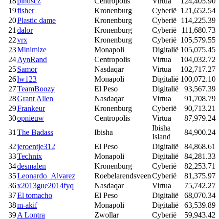
18
pinuscz
Centropolis
Virtua
124,405.90
19
fisher
Kronenburg
Cyberië
121,652.54
20
Plastic dame
Kronenburg
Cyberië
114,225.39
21
dalor
Kronenburg
Cyberië
111,680.73
22
vrx
Kronenburg
Cyberië
105,579.55
23
Minimize
Monapoli
Digitalië
105,075.45
24
AynRand
Centropolis
Virtua
104,032.72
25
Samor
Nasdaqar
Virtua
102,717.27
26
lw123
Monapoli
Digitalië
100,072.10
27
TeamBoozy
El Peso
Digitalië
93,567.39
28
Grant Allen
Nasdaqar
Virtua
91,708.79
29
Frankeur
Kronenburg
Cyberië
90,713.21
30
opnieuw
Centropolis
Virtua
87,979.24
Ibisha
31
The Badass
Ibisha
84,900.24
Island
32
jeroentje312
El Peso
Digitalië
84,868.61
33
Technix
Monapoli
Digitalië
84,281.33
34
desmalen
Kronenburg
Cyberië
82,253.71
35
Leonardo_Alvarez
Roebelarendsveen
Cyberië
81,375.97
36
x2013gue2014fyq
Nasdaqar
Virtua
75,742.27
37
El tomacho
El Peso
Digitalië
68,070.34
38
m-akif
Monapoli
Digitalië
63,539.89
39
A Lontra
Zwollar
Cyberië
59,943.42