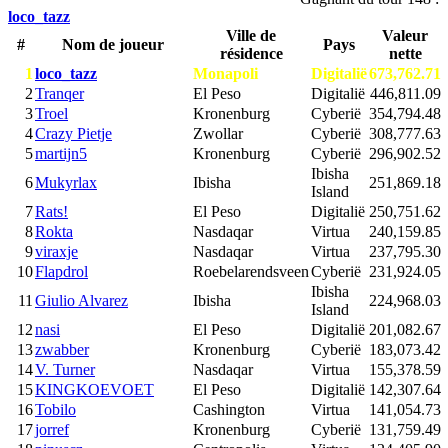
loco_tazz
Ville de
Valeur
#
Nom de joueur
Pays
résidence
nette
1
loco_tazz
Monapoli
Digitalië
673,762.71
2
Tranqer
El Peso
Digitalië
446,811.09
3
Troel
Kronenburg
Cyberië
354,794.48
4
Crazy Pietje
Zwollar
Cyberië
308,777.63
5
martijn5
Kronenburg
Cyberië
296,902.52
Ibisha
6
Mukyrlax
Ibisha
251,869.18
Island
7
Rats!
El Peso
Digitalië
250,751.62
8
Rokta
Nasdaqar
Virtua
240,159.85
9
viraxje
Nasdaqar
Virtua
237,795.30
10
Flapdrol
Roebelarendsveen
Cyberië
231,924.05
Ibisha
11
Giulio Alvarez
Ibisha
224,968.03
Island
12
nasi
El Peso
Digitalië
201,082.67
13
zwabber
Kronenburg
Cyberië
183,073.42
14
V. Turner
Nasdaqar
Virtua
155,378.59
15
KINGKOEVOET
El Peso
Digitalië
142,307.64
16
Tobilo
Cashington
Virtua
141,054.73
17
jorref
Kronenburg
Cyberië
131,759.49