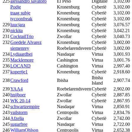
225
alessandro savatoro
El Peso
Digitalië
3,102.00
Podje
Kronenburg
Cyberië
3,102.00
traag subje
Kronenburg
Cyberië
3,102.00
tycoonfreak
Kronenburg
Cyberië
3,102.00
229
luucjara
Kronenburg
Cyberië
3,076.57
230
nickita
Kronenburg
Cyberië
3,042.21
231
CocktailTrio
Zwollar
Cyberië
3,040.73
232
Goedele Alvarez
Kronenburg
Cyberië
3,002.00
siemenrey
Roebelarendsveen
Cyberië
3,002.00
234
Lydiaardbei
Nasdaqar
Virtua
3,001.93
235
Macklemore
Cashington
Virtua
3,001.76
236
LOCAND
Cashington
Virtua
2,997.40
237
kopertje1
Kronenburg
Cyberië
2,918.60
Ibisha
238
Crawford
Ibisha
2,907.74
Island
239
YAA4
Roebelarendsveen
Cyberië
2,902.00
240
hnijboer
Zwollar
Cyberië
2,887.85
241
WK 20-14
Zwollar
Cyberië
2,867.95
242
schwartzempire
Nasdaqar
Virtua
2,850.91
243
vailstorm
Centropolis
Virtua
2,834.76
244
Afzelia
Zwollar
Cyberië
2,742.00
245
sugarfree
Nasdaqar
Virtua
2,722.00
246
WilliamOhlson
Centropolis
Virtua
2,652.38