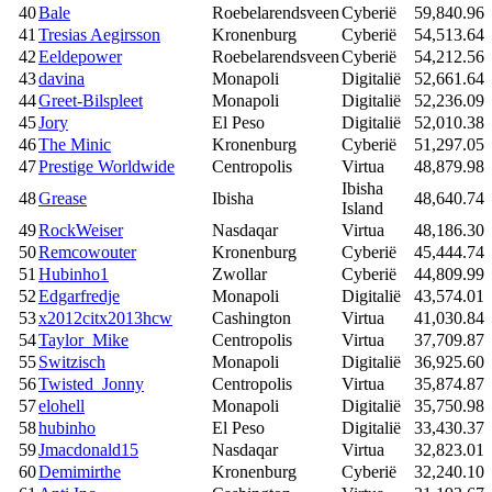
40
Bale
Roebelarendsveen
Cyberië
59,840.96
41
Tresias Aegirsson
Kronenburg
Cyberië
54,513.64
42
Eeldepower
Roebelarendsveen
Cyberië
54,212.56
43
davina
Monapoli
Digitalië
52,661.64
44
Greet-Bilspleet
Monapoli
Digitalië
52,236.09
45
Jory
El Peso
Digitalië
52,010.38
46
The Minic
Kronenburg
Cyberië
51,297.05
47
Prestige Worldwide
Centropolis
Virtua
48,879.98
Ibisha
48
Grease
Ibisha
48,640.74
Island
49
RockWeiser
Nasdaqar
Virtua
48,186.30
50
Remcowouter
Kronenburg
Cyberië
45,444.74
51
Hubinho1
Zwollar
Cyberië
44,809.99
52
Edgarfredje
Monapoli
Digitalië
43,574.01
53
x2012citx2013hcw
Cashington
Virtua
41,030.84
54
Taylor_Mike
Centropolis
Virtua
37,709.87
55
Switzisch
Monapoli
Digitalië
36,925.60
56
Twisted_Jonny
Centropolis
Virtua
35,874.87
57
elohell
Monapoli
Digitalië
35,750.98
58
hubinho
El Peso
Digitalië
33,430.37
59
Jmacdonald15
Nasdaqar
Virtua
32,823.01
60
Demimirthe
Kronenburg
Cyberië
32,240.10