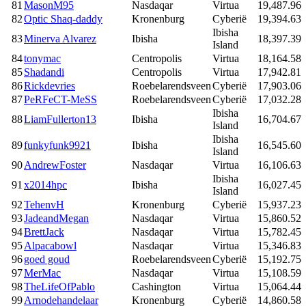
81
MasonM95
Nasdaqar
Virtua
19,487.96
82
Optic Shaq-daddy
Kronenburg
Cyberië
19,394.63
Ibisha
83
Minerva Alvarez
Ibisha
18,397.39
Island
84
tonymac
Centropolis
Virtua
18,164.58
85
Shadandi
Centropolis
Virtua
17,942.81
86
Rickdevries
Roebelarendsveen
Cyberië
17,903.06
87
PeRFeCT-MeSS
Roebelarendsveen
Cyberië
17,032.28
Ibisha
88
LiamFullerton13
Ibisha
16,704.67
Island
Ibisha
89
funkyfunk9921
Ibisha
16,545.60
Island
90
AndrewFoster
Nasdaqar
Virtua
16,106.63
Ibisha
91
x2014hpc
Ibisha
16,027.45
Island
92
TehenvH
Kronenburg
Cyberië
15,937.23
93
JadeandMegan
Nasdaqar
Virtua
15,860.52
94
BrettJack
Nasdaqar
Virtua
15,782.45
95
Alpacabowl
Nasdaqar
Virtua
15,346.83
96
goed goud
Roebelarendsveen
Cyberië
15,192.75
97
MerMac
Nasdaqar
Virtua
15,108.59
98
TheLifeOfPablo
Cashington
Virtua
15,064.44
99
Arnodehandelaar
Kronenburg
Cyberië
14,860.58