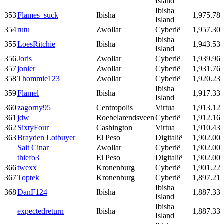
Island
Ibisha
353
Flames_suck
Ibisha
1,975.78
Island
354
rutu
Zwollar
Cyberië
1,957.30
Ibisha
355
LoesRitchie
Ibisha
1,943.53
Island
356
Joris
Zwollar
Cyberië
1,939.96
357
jonier
Zwollar
Cyberië
1,931.76
358
Thommie123
Zwollar
Cyberië
1,920.23
Ibisha
359
Flamel
Ibisha
1,917.33
Island
360
zagorny95
Centropolis
Virtua
1,913.12
361
jdw
Roebelarendsveen
Cyberië
1,912.16
362
SixtyFour
Cashington
Virtua
1,910.43
363
Brayden Lotbuyer
El Peso
Digitalië
1,902.00
Sait Cinar
Zwollar
Cyberië
1,902.00
thiefo3
El Peso
Digitalië
1,902.00
366
twexx
Kronenburg
Cyberië
1,901.22
367
Toptek
Kronenburg
Cyberië
1,897.21
Ibisha
368
DanF124
Ibisha
1,887.33
Island
Ibisha
expectedreturn
Ibisha
1,887.33
Island