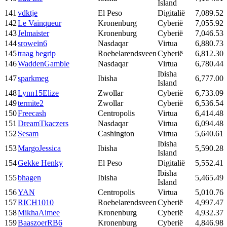
Island
141
vdktje
El Peso
Digitalië
7,089.52
142
Le Vainqueur
Kronenburg
Cyberië
7,055.92
143
Jelmaister
Kronenburg
Cyberië
7,046.53
144
srowein6
Nasdaqar
Virtua
6,880.73
145
traag begrip
Roebelarendsveen
Cyberië
6,812.30
146
WaddenGamble
Nasdaqar
Virtua
6,780.44
Ibisha
147
sparkmeg
Ibisha
6,777.00
Island
148
Lynn15Elize
Zwollar
Cyberië
6,733.09
149
termite2
Zwollar
Cyberië
6,536.54
150
Freecash
Centropolis
Virtua
6,414.48
151
DreamTkaczers
Nasdaqar
Virtua
6,094.48
152
Sesam
Cashington
Virtua
5,640.61
Ibisha
153
MargoJessica
Ibisha
5,590.28
Island
154
Gekke Henky
El Peso
Digitalië
5,552.41
Ibisha
155
bhagen
Ibisha
5,465.49
Island
156
YAN
Centropolis
Virtua
5,010.76
157
RICH1010
Roebelarendsveen
Cyberië
4,997.47
158
MikhaAimee
Kronenburg
Cyberië
4,932.37
159
BaaszoerRB6
Kronenburg
Cyberië
4,846.98