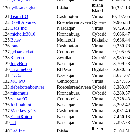
Ibisha
120
lydia-meaghan
Ibisha
10,331.18
Island
121
Team LO
Cashington
Virtua
10,197.65
122
Raell Alvarez
Roebelarendsveen
Cyberië
9,965.83
123
Lads Inc
Nasdaqar
Virtua
9,729.88
124
michelle3010
Kronenburg
Cyberië
9,666.47
125
Betsy
Monapoli
Digitalië
9,636.44
126
tranq
Cashington
Virtua
9,250.78
127
gelaarsdekat
Centropolis
Virtua
9,105.05
128
Ralgon
Zwollar
Cyberië
8,985.04
129
JocyBou
Nasdaqar
Virtua
8,709.23
130
Lisanne002
El Peso
Digitalië
8,680.56
131
EvCo
Nasdaqar
Virtua
8,671.07
132
MC-PO
Centropolis
Virtua
8,547.85
133
siebebotenbouwer
Roebelarendsveen
Cyberië
8,363.07
134
minemuis
Kronenburg
Cyberië
8,280.57
135
zanyar97
Centropolis
Virtua
8,228.43
136
Joshuahuot
Nasdaqar
Virtua
8,202.42
137
Macdawgz13
Cashington
Virtua
8,031.40
138
ElliotRuton
Nasdaqar
Virtua
7,456.13
139
hat
Nasdaqar
Virtua
7,397.73
Ibisha
140
Lad Inc
Ibisha
7,104.51