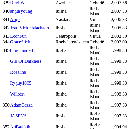
339
BirgitW
Zwollar
Cyberië
2,007.58
Ibisha
340
angusyoung
Ibisha
2,007.33
Island
341
Argo
Nasdaqar
Virtua
2,006.83
Ibisha
342
Joao Victor Machado
Ibisha
2,005.83
Island
343
EconFun
Centropolis
Virtua
2,002.30
344
GraceSlick
Roebelarendsveen
Cyberië
2,002.00
Ibisha
345
blue-minded
Ibisha
1,998.33
Island
Ibisha
Girl Of Darkness
Ibisha
1,998.33
Island
Ibisha
Rosaline
Ibisha
1,998.33
Island
Ibisha
Ryguy1005
Ibisha
1,998.33
Island
Ibisha
Willbert
Ibisha
1,998.33
Island
Ibisha
350
AdamCazza
Ibisha
1,997.33
Island
Ibisha
JASRVS
Ibisha
1,997.33
Island
Ibisha
352
AliBafakih
Ibisha
1,994.94