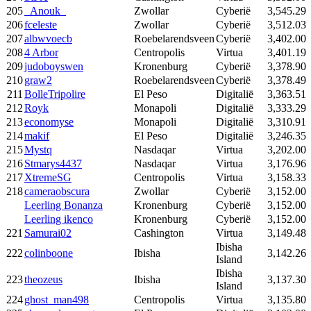
205
_Anouk_
Zwollar
Cyberië
3,545.29
206
fceleste
Zwollar
Cyberië
3,512.03
207
albwvoecb
Roebelarendsveen
Cyberië
3,402.00
208
4 Arbor
Centropolis
Virtua
3,401.19
209
judoboyswen
Kronenburg
Cyberië
3,378.90
210
graw2
Roebelarendsveen
Cyberië
3,378.49
211
BolleTripolire
El Peso
Digitalië
3,363.51
212
Royk
Monapoli
Digitalië
3,333.29
213
economyse
Monapoli
Digitalië
3,310.91
214
makif
El Peso
Digitalië
3,246.35
215
Mystq
Nasdaqar
Virtua
3,202.00
216
Stmarys4437
Nasdaqar
Virtua
3,176.96
217
XtremeSG
Centropolis
Virtua
3,158.33
218
cameraobscura
Zwollar
Cyberië
3,152.00
Leerling Bonanza
Kronenburg
Cyberië
3,152.00
Leerling ikenco
Kronenburg
Cyberië
3,152.00
221
Samurai02
Cashington
Virtua
3,149.48
Ibisha
222
colinboone
Ibisha
3,142.26
Island
Ibisha
223
theozeus
Ibisha
3,137.30
Island
224
ghost_man498
Centropolis
Virtua
3,135.80