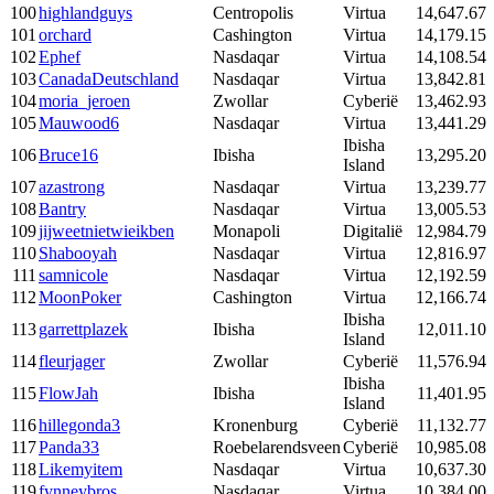
100
highlandguys
Centropolis
Virtua
14,647.67
101
orchard
Cashington
Virtua
14,179.15
102
Ephef
Nasdaqar
Virtua
14,108.54
103
CanadaDeutschland
Nasdaqar
Virtua
13,842.81
104
moria_jeroen
Zwollar
Cyberië
13,462.93
105
Mauwood6
Nasdaqar
Virtua
13,441.29
Ibisha
106
Bruce16
Ibisha
13,295.20
Island
107
azastrong
Nasdaqar
Virtua
13,239.77
108
Bantry
Nasdaqar
Virtua
13,005.53
109
jijweetnietwieikben
Monapoli
Digitalië
12,984.79
110
Shabooyah
Nasdaqar
Virtua
12,816.97
111
samnicole
Nasdaqar
Virtua
12,192.59
112
MoonPoker
Cashington
Virtua
12,166.74
Ibisha
113
garrettplazek
Ibisha
12,011.10
Island
114
fleurjager
Zwollar
Cyberië
11,576.94
Ibisha
115
FlowJah
Ibisha
11,401.95
Island
116
hillegonda3
Kronenburg
Cyberië
11,132.77
117
Panda33
Roebelarendsveen
Cyberië
10,985.08
118
Likemyitem
Nasdaqar
Virtua
10,637.30
119
fynneybros
Nasdaqar
Virtua
10,384.00