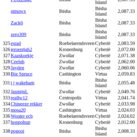
Island
Ibisha
stmuwx
Ibisha
2,087.33
Island
Ibisha
Zack6
Ibisha
2,087.33
Island
Ibisha
zero309
Ibisha
2,087.33
Island
325
esrad
Roebelarendsveen
Cyberië
2,083.59
326
jeroentjah2
Kronenburg
Cyberië
2,072.00
327
Kaaskoekje
Zwollar
Cyberië
2,071.38
328
Ceeluh
Zwollar
Cyberië
2,062.00
329
Jayden
Zwollar
Cyberië
2,060.06
330
Big Spruce
Cashington
Virtua
2,059.83
Ibisha
331
t j wakeham
Ibisha
2,055.48
Island
332
JasmijnL
Zwollar
Cyberië
2,049.76
333
reallw12
Centropolis
Virtua
2,041.74
334
Chineeze rekker
Zwollar
Cyberië
2,033.98
335
mosa20
Cashington
Virtua
2,024.03
336
Wouter ecb
Roebelarendsveen
Cyberië
2,024.02
337
hoppohup
Kronenburg
Cyberië
2,012.00
Ibisha
338
pogooi
Ibisha
2,008.33
Island