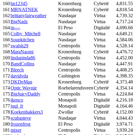
160
hn12345
Kronenburg
Cyberië
4,831.55
161
MRNATNEK
Kronenburg
Cyberië
4,818.54
162
brittanyfairweather
Nasdaqar
Virtua
4,739.32
163
BigNadz
Nasdaqar
Virtua
4,717.24
164
m----
El Peso
Digitalië
4,690.66
165
Colby_Mitchell
Nasdaqar
Virtua
4,649.21
166
Soupkitchen
Nasdaqar
Virtua
4,584.06
167
swalsh29
Centropolis
Virtua
4,528.14
168
MaraNaomi
Kronenburg
Cyberië
4,476.72
169
lindapinda86
Centropolis
Virtua
4,452.00
170
BandCollins
Nasdaqar
Virtua
4,447.91
171
Bleech
Centropolis
Virtua
4,408.25
172
davidvda
Cashington
Virtua
4,398.35
173
DKDeMan
Kronenburg
Cyberië
4,373.48
174
Optic Waynie
Roebelarendsveen
Cyberië
4,354.14
175
BigJuicyDaddy
Centropolis
Virtua
4,224.84
176
ikenco
Monapoli
Digitalië
4,216.18
177
juul_fr
Monapoli
Digitalië
4,164.46
178
Koekenbakkers3
Zwollar
Cyberië
4,152.00
179
scubasteve
Nasdaqar
Virtua
4,044.43
180
frozenfrog
El Peso
Digitalië
3,974.71
181
mixer
Centropolis
Virtua
3,939.24