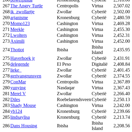
267
The Angry Turtle
Centropolis
Virtua
2,507.02
268
ik_zwollartje
Zwollar
Cyberië
2,502.00
269
arjanisme
Kronenburg
Cyberië
2,480.59
270
Momo123
Cashington
Virtua
2,469.28
271
Meekle
Cashington
Virtua
2,455.30
272
Lwolters
Cashington
Virtua
2,452.31
273
Aximili
Cashington
Virtua
2,452.00
Ibisha
274
Thotiot
Ibisha
2,435.95
Island
275
Haverhoek jr
Zwollar
Cyberië
2,431.91
276
delegende
El Peso
Digitalië
2,408.84
277
lieke_
Zwollar
Cyberië
2,401.45
278
gerivangrunsven
Zwollar
Cyberië
2,374.55
279
ConMar
Centropolis
Virtua
2,367.89
280
yunying
Nasdaqar
Virtua
2,367.43
281
Merel V
Zwollar
Cyberië
2,266.40
282
Diles
Roebelarendsveen
Cyberië
2,250.13
283
Shady Mouse
Cashington
Virtua
2,242.00
284
yb124
Kronenburg
Cyberië
2,239.66
285
lindsaylisa
Kronenburg
Cyberië
2,213.74
Ibisha
286
Dans Housing
Ibisha
2,208.56
Island