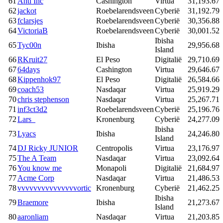
61
Anti Inc
Cashington
Virtua
31,193.67
62
jackot
Roebelarendsveen
Cyberië
31,192.79
63
fclarsjes
Roebelarendsveen
Cyberië
30,356.88
64
VictoriaB
Roebelarendsveen
Cyberië
30,001.52
Ibisha
65
Tyc00n
Ibisha
29,956.68
Island
66
RKruit27
El Peso
Digitalië
29,710.69
67
64days
Cashington
Virtua
29,646.67
68
Kippenhok97
El Peso
Digitalië
26,584.66
69
coach53
Nasdaqar
Virtua
25,919.29
70
chris stephenson
Nasdaqar
Virtua
25,267.71
71
inf3ct3d2
Roebelarendsveen
Cyberië
25,196.76
72
Lars_
Kronenburg
Cyberië
24,277.09
Ibisha
73
Lyacs
Ibisha
24,246.80
Island
74
DJ Ricky JUNIOR
Centropolis
Virtua
23,176.97
75
The A Team
Nasdaqar
Virtua
23,092.64
76
You know me
Monapoli
Digitalië
21,684.97
77
Acme Corp
Nasdaqar
Virtua
21,486.53
78
vvvvvvvvvvvvvvvortic
Kronenburg
Cyberië
21,462.25
Ibisha
79
Braemore
Ibisha
21,273.67
Island
80
aaronliam
Nasdaqar
Virtua
21,203.85