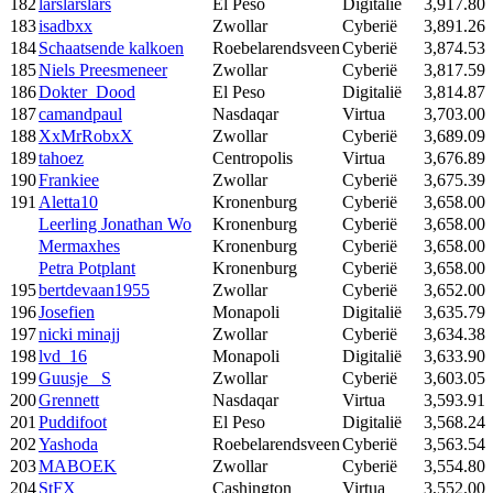
182
larslarslars
El Peso
Digitalië
3,917.80
183
isadbxx
Zwollar
Cyberië
3,891.26
184
Schaatsende kalkoen
Roebelarendsveen
Cyberië
3,874.53
185
Niels Preesmeneer
Zwollar
Cyberië
3,817.59
186
Dokter_Dood
El Peso
Digitalië
3,814.87
187
camandpaul
Nasdaqar
Virtua
3,703.00
188
XxMrRobxX
Zwollar
Cyberië
3,689.09
189
tahoez
Centropolis
Virtua
3,676.89
190
Frankiee
Zwollar
Cyberië
3,675.39
191
Aletta10
Kronenburg
Cyberië
3,658.00
Leerling Jonathan Wo
Kronenburg
Cyberië
3,658.00
Mermaxhes
Kronenburg
Cyberië
3,658.00
Petra Potplant
Kronenburg
Cyberië
3,658.00
195
bertdevaan1955
Zwollar
Cyberië
3,652.00
196
Josefien
Monapoli
Digitalië
3,635.79
197
nicki minajj
Zwollar
Cyberië
3,634.38
198
lvd_16
Monapoli
Digitalië
3,633.90
199
Guusje _S
Zwollar
Cyberië
3,603.05
200
Grennett
Nasdaqar
Virtua
3,593.91
201
Puddifoot
El Peso
Digitalië
3,568.24
202
Yashoda
Roebelarendsveen
Cyberië
3,563.54
203
MABOEK
Zwollar
Cyberië
3,554.80
204
StFX
Cashington
Virtua
3,552.00