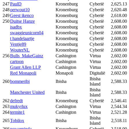
247
PaulD
Kronenburg
Cyberië
2,625.13
248
oerwout10
Kronenburg
Cyberië
2,620.48
249
Geest ikenco
Kronenburg
Cyberië
2,618.00
250
Duitse Hanze
Kronenburg
Cyberië
2,608.00
isadbx
Kronenburg
Cyberië
2,608.00
swaggieunicorn04
Kronenburg
Cyberië
2,608.00
t handelaartje
Kronenburg
Cyberië
2,608.00
Ventje89
Kronenburg
Cyberië
2,608.00
WouterNL
Kronenburg
Cyberië
2,608.00
256
Bulls_MakeGainz
Cashington
Virtua
2,602.00
cartoon
Cashington
Virtua
2,602.00
Grant Allen LLP
Cashington
Virtua
2,602.00
Red Monapoli
Monapoli
Digitalië
2,602.00
Ibisha
260
bommeribi
Ibisha
2,588.33
Island
Ibisha
Manchester United
Ibisha
2,588.33
Island
262
defredt
Kronenburg
Cyberië
2,546.41
263
mukyrlux
Cashington
Virtua
2,544.34
264
termite1
Cashington
Virtua
2,521.28
Ibisha
265
Tobilox
Ibisha
2,518.11
Island
266
powerpinda
Kronenburg
Cyberië
2,518.00