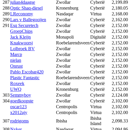
287
julian4daagse
Zwollar
Cyberië
2,199.89
288
Optic Shaq-diesel
Kronenburg
Cyberië
2,180.05
289
LReconomy
Nasdaqar
Virtua
2,168.00
290
Lars v Ballegooijen
Zwollar
Cyberië
2,162.00
291
Esq Securetech
Zwollar
Cyberië
2,152.00
GroepChips
Zwollar
Cyberië
2,152.00
Jack Kleijn
Monapoli
Digitalië
2,152.00
Knakwoorsj
Roebelarendsveen
Cyberië
2,152.00
Lolbroek BV
Zwollar
Cyberië
2,152.00
Marcp
Zwollar
Cyberië
2,152.00
nielan
Zwollar
Cyberië
2,152.00
Onrust
Zwollar
Cyberië
2,152.00
Pablo Escobar420
Zwollar
Cyberië
2,152.00
Plastic Fantastic
Roebelarendsveen
Cyberië
2,152.00
Roxeek
Zwollar
Cyberië
2,152.00
UWQ
Kronenburg
Cyberië
2,152.00
303
Semmyboy
Zwollar
Cyberië
2,124.08
304
goedkoopste
Zwollar
Cyberië
2,102.00
oscar123
Centropolis
Virtua
2,102.00
x2012ajy
Centropolis
Virtua
2,102.00
Ibisha
307
rodrigoms
Ibisha
2,098.33
Island
308
Nyker
Nasdaqar
Virtua
2,094.86