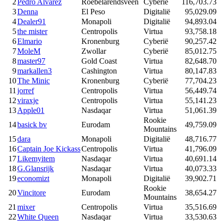
2
Pedro Alvarez
Roebelarendsveen
Cyberië
116,703.73
3
Denna
El Peso
Digitalië
95,029.09
4
Dealer91
Monapoli
Digitalië
94,893.04
5
the mister
Centropolis
Virtua
93,758.18
6
Elmario
Kronenburg
Cyberië
90,257.42
7
MoleM
Zwollar
Cyberië
85,012.75
8
master97
Gold Coast
Virtua
82,648.70
9
markallen3
Cashington
Virtua
80,147.83
10
The Minic
Kronenburg
Cyberië
77,704.23
11
jorref
Centropolis
Virtua
56,449.74
12
viraxje
Centropolis
Virtua
55,141.23
13
Apple01
Nasdaqar
Virtua
51,061.39
Rookie
14
basick bv
Eurodam
49,759.09
Mountains
15
dara
Monapoli
Digitalië
48,716.77
16
Captain Joe Kickass
Centropolis
Virtua
41,796.09
17
Likemyitem
Nasdaqar
Virtua
40,691.14
18
G.Glansrijk
Nasdaqar
Virtua
40,073.33
19
economizt
Monapoli
Digitalië
39,902.71
Rookie
20
Vincitore
Eurodam
38,654.27
Mountains
21
mixer
Centropolis
Virtua
35,516.69
22
White Queen
Nasdaqar
Virtua
33,530.63