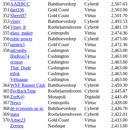
350
AABBCC
Bahthoevedorp
Cyberië
2,507.63
351
dart336
Gold Coast
Virtua
2,503.00
352
Sherriff7
Gold Coast
Virtua
2,501.70
353
vinny
Bahthoevedorp
Cyberië
2,493.53
354
Vinny ®
Roebelarendsveen
Cyberië
2,481.19
355
glass_maker
Centropolis
Virtua
2,474.36
356
robie power
Bahthoevedorp
Cyberië
2,473.00
357
iamien3
Gold Coast
Virtua
2,472.36
358
adcombs
Cashington
Virtua
2,463.00
BigRoo74
Cashington
Virtua
2,463.00
ocmon
Cashington
Virtua
2,463.00
That_Dude
Cashington
Virtua
2,463.00
trilok
Cashington
Virtua
2,463.00
Virtuaaaa
Cashington
Virtua
2,463.00
364
WNF Ranger Club
Bahthoevedorp
Cyberië
2,459.30
365
PayBackTime
Roebelarendsveen
Cyberië
2,445.87
366
ZorK@
Monapoli
Digitalië
2,443.49
367
News
Centropolis
Virtua
2,428.00
368
de econoom op gc
Bahthoevedorp
Cyberië
2,426.70
369
stans
Roebelarendsveen
Cyberië
2,422.01
370
Arnie23
Gold Coast
Virtua
2,413.00
Zerrien
Nasdaqar
Virtua
2,413.00