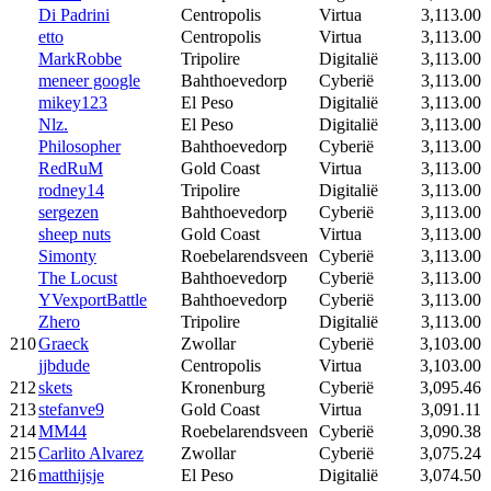
Di Padrini
Centropolis
Virtua
3,113.00
etto
Centropolis
Virtua
3,113.00
MarkRobbe
Tripolire
Digitalië
3,113.00
meneer google
Bahthoevedorp
Cyberië
3,113.00
mikey123
El Peso
Digitalië
3,113.00
Nlz.
El Peso
Digitalië
3,113.00
Philosopher
Bahthoevedorp
Cyberië
3,113.00
RedRuM
Gold Coast
Virtua
3,113.00
rodney14
Tripolire
Digitalië
3,113.00
sergezen
Bahthoevedorp
Cyberië
3,113.00
sheep nuts
Gold Coast
Virtua
3,113.00
Simonty
Roebelarendsveen
Cyberië
3,113.00
The Locust
Bahthoevedorp
Cyberië
3,113.00
YVexportBattle
Bahthoevedorp
Cyberië
3,113.00
Zhero
Tripolire
Digitalië
3,113.00
210
Graeck
Zwollar
Cyberië
3,103.00
jjbdude
Centropolis
Virtua
3,103.00
212
skets
Kronenburg
Cyberië
3,095.46
213
stefanve9
Gold Coast
Virtua
3,091.11
214
MM44
Roebelarendsveen
Cyberië
3,090.38
215
Carlito Alvarez
Zwollar
Cyberië
3,075.24
216
matthijsje
El Peso
Digitalië
3,074.50