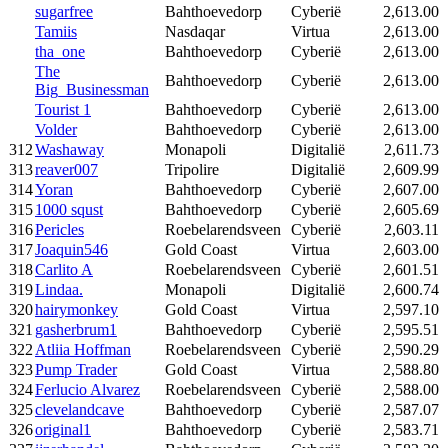
sugarfree
Bahthoevedorp
Cyberië
2,613.00
Tamiis
Nasdaqar
Virtua
2,613.00
tha_one
Bahthoevedorp
Cyberië
2,613.00
The
Bahthoevedorp
Cyberië
2,613.00
Big_Businessman
Tourist 1
Bahthoevedorp
Cyberië
2,613.00
Volder
Bahthoevedorp
Cyberië
2,613.00
312
Washaway
Monapoli
Digitalië
2,611.73
313
reaver007
Tripolire
Digitalië
2,609.99
314
Yoran
Bahthoevedorp
Cyberië
2,607.00
315
1000 squst
Bahthoevedorp
Cyberië
2,605.69
316
Pericles
Roebelarendsveen
Cyberië
2,603.11
317
Joaquin546
Gold Coast
Virtua
2,603.00
318
Carlito A
Roebelarendsveen
Cyberië
2,601.51
319
Lindaa.
Monapoli
Digitalië
2,600.74
320
hairymonkey
Gold Coast
Virtua
2,597.10
321
gasherbrum1
Bahthoevedorp
Cyberië
2,595.51
322
Atliia Hoffman
Roebelarendsveen
Cyberië
2,590.29
323
Pump Trader
Gold Coast
Virtua
2,588.80
324
Ferlucio Alvarez
Roebelarendsveen
Cyberië
2,588.00
325
clevelandcave
Bahthoevedorp
Cyberië
2,587.07
326
original1
Bahthoevedorp
Cyberië
2,583.71