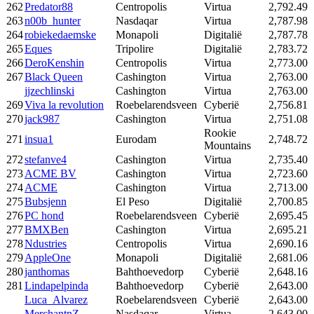
262
Predator88
Centropolis
Virtua
2,792.49
263
n00b_hunter
Nasdaqar
Virtua
2,787.98
264
robiekedaemske
Monapoli
Digitalië
2,787.78
265
Eques
Tripolire
Digitalië
2,783.72
266
DeroKenshin
Centropolis
Virtua
2,773.00
267
Black Queen
Cashington
Virtua
2,763.00
jjzechlinski
Cashington
Virtua
2,763.00
269
Viva la revolution
Roebelarendsveen
Cyberië
2,756.81
270
jack987
Cashington
Virtua
2,751.08
Rookie
271
insua1
Eurodam
2,748.72
Mountains
272
stefanve4
Cashington
Virtua
2,735.40
273
ACME BV
Cashington
Virtua
2,723.60
274
ACME
Cashington
Virtua
2,713.00
275
Bubsjenn
El Peso
Digitalië
2,700.85
276
PC hond
Roebelarendsveen
Cyberië
2,695.45
277
BMXBen
Cashington
Virtua
2,695.21
278
Ndustries
Centropolis
Virtua
2,690.16
279
AppleOne
Monapoli
Digitalië
2,681.06
280
janthomas
Bahthoevedorp
Cyberië
2,648.16
281
Lindapelpinda
Bahthoevedorp
Cyberië
2,643.00
Luca_Alvarez
Roebelarendsveen
Cyberië
2,643.00
MerchantnZ
Nasdaqar
Virtua
2,643.00