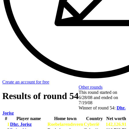
Create an account for free
Other rounds
This round started on
Results of round 54
6/28/08
and ended on
7/19/08
Winner of round 54:
Dhr.
Jorisz
#
Player name
Home town
Country
Net worth
1
Dhr. Jorisz
Roebelarendsveen
Cyberië
142,126.91