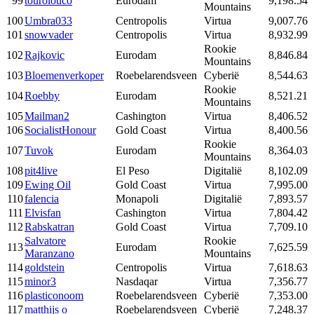
99
tourolouco
Eurodam
9,198.54
Mountains
100
Umbra033
Centropolis
Virtua
9,007.76
101
snowvader
Centropolis
Virtua
8,932.99
Rookie
102
Rajkovic
Eurodam
8,846.84
Mountains
103
Bloemenverkoper
Roebelarendsveen
Cyberië
8,544.63
Rookie
104
Roebby
Eurodam
8,521.21
Mountains
105
Mailman2
Cashington
Virtua
8,406.52
106
SocialistHonour
Gold Coast
Virtua
8,400.56
Rookie
107
Tuvok
Eurodam
8,364.03
Mountains
108
pit4live
El Peso
Digitalië
8,102.09
109
Ewing Oil
Gold Coast
Virtua
7,995.00
110
falencia
Monapoli
Digitalië
7,893.57
111
Elvisfan
Cashington
Virtua
7,804.42
112
Rabskatran
Gold Coast
Virtua
7,709.10
Salvatore
Rookie
113
Eurodam
7,625.59
Maranzano
Mountains
114
goldstein
Centropolis
Virtua
7,618.63
115
minor3
Nasdaqar
Virtua
7,356.77
116
plasticonoom
Roebelarendsveen
Cyberië
7,353.00
117
matthijs o
Roebelarendsveen
Cyberië
7,248.37