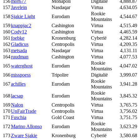
156
mof677
Monapoli
Digitalië
4,888.87
157
Javelein
Nasdaqar
Virtua
4,634.05
Rookie
158
Sjakie Light
Eurodam
4,544.67
Mountains
159
knappjac2
Cashington
Virtua
4,515.49
160
Cody12
Cashington
Virtua
4,465.59
161
foebke
Kronenburg
Cyberië
4,282.14
162
Gladicus
Centropolis
Virtua
4,209.35
163
metsada
Nasdaqar
Virtua
4,131.11
164
ruudman
Cashington
Virtua
4,077.53
Rookie
165
waterghost
Eurodam
4,047.02
Mountains
166
misspoess
Tripolire
Digitalië
3,999.07
Rookie
167
achilles
Eurodam
3,941.28
Mountains
Rookie
168
lacsap
Eurodam
3,845.32
Mountains
169
Nalon
Centropolis
Virtua
3,765.75
170
UnFairTrade
Centropolis
Virtua
3,756.02
171
Fuschia
Gold Coast
Virtua
3,751.75
Rookie
172
Marino Allonso
Eurodam
3,623.29
Mountains
173
Zware Sjakie
Kronenburg
Cyberië
3,580.68