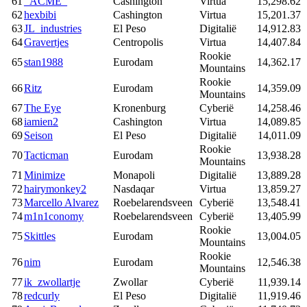
61
_ACME_
Cashington
Virtua
15,298.62
62
hexbibi
Cashington
Virtua
15,201.37
63
JL_industries
El Peso
Digitalië
14,912.83
64
Gravertjes
Centropolis
Virtua
14,407.84
Rookie
65
stan1988
Eurodam
14,362.17
Mountains
Rookie
66
Ritz
Eurodam
14,359.09
Mountains
67
The Eye
Kronenburg
Cyberië
14,258.46
68
iamien2
Cashington
Virtua
14,089.85
69
Seison
El Peso
Digitalië
14,011.09
Rookie
70
Tacticman
Eurodam
13,938.28
Mountains
71
Minimize
Monapoli
Digitalië
13,889.28
72
hairymonkey2
Nasdaqar
Virtua
13,859.27
73
Marcello Alvarez
Roebelarendsveen
Cyberië
13,548.41
74
m1n1conomy
Roebelarendsveen
Cyberië
13,405.99
Rookie
75
Skittles
Eurodam
13,004.05
Mountains
Rookie
76
nim
Eurodam
12,546.38
Mountains
77
ik_zwollartje
Zwollar
Cyberië
11,939.14
78
redcurly
El Peso
Digitalië
11,919.46