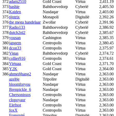
372
adam2510
Gold Coast
Virtua
2,411.19
373
bashie
Bahthoevedorp
Cyberië
2,405.50
374
Kaiden
Nasdaqar
Virtua
2,403.00
375
tijntrix
Monapoli
Digitalië
2,392.26
376
the mega handelaar
Zwollar
Cyberië
2,391.96
377
Radio133
Bahthoevedorp
Cyberië
2,386.92
378
dutch2nl2
Bahthoevedorp
Cyberië
2,385.67
379
yousan
Cashington
Virtua
2,385.35
380
jangem
Centropolis
Virtua
2,380.45
381
dcon33
Centropolis
Virtua
2,375.97
382
Vigas
Bahthoevedorp
Cyberië
2,374.72
383
collier916
Centropolis
Virtua
2,374.61
384
Virtuaa
Gold Coast
Virtua
2,371.70
385
Y2K
Gold Coast
Virtua
2,364.00
386
ahmedjhang2
Nasdaqar
Virtua
2,363.00
azeltje
Tripolire
Digitalië
2,363.00
bloomforyou
Nasdaqar
Virtua
2,363.00
Brenpickle_6
Nasdaqar
Virtua
2,363.00
Chersonissos
Centropolis
Virtua
2,363.00
clopoyaur
Nasdaqar
Virtua
2,363.00
Elefnot
Centropolis
Virtua
2,363.00
foxX
Centropolis
Virtua
2,363.00
Fraternité
Tripolire
Digitalië
2,363.00