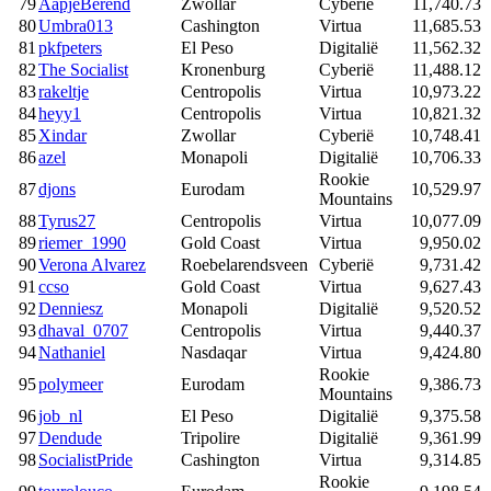
79
AapjeBerend
Zwollar
Cyberië
11,740.73
80
Umbra013
Cashington
Virtua
11,685.53
81
pkfpeters
El Peso
Digitalië
11,562.32
82
The Socialist
Kronenburg
Cyberië
11,488.12
83
rakeltje
Centropolis
Virtua
10,973.22
84
heyy1
Centropolis
Virtua
10,821.32
85
Xindar
Zwollar
Cyberië
10,748.41
86
azel
Monapoli
Digitalië
10,706.33
Rookie
87
djons
Eurodam
10,529.97
Mountains
88
Tyrus27
Centropolis
Virtua
10,077.09
89
riemer_1990
Gold Coast
Virtua
9,950.02
90
Verona Alvarez
Roebelarendsveen
Cyberië
9,731.42
91
ccso
Gold Coast
Virtua
9,627.43
92
Denniesz
Monapoli
Digitalië
9,520.52
93
dhaval_0707
Centropolis
Virtua
9,440.37
94
Nathaniel
Nasdaqar
Virtua
9,424.80
Rookie
95
polymeer
Eurodam
9,386.73
Mountains
96
job_nl
El Peso
Digitalië
9,375.58
97
Dendude
Tripolire
Digitalië
9,361.99
98
SocialistPride
Cashington
Virtua
9,314.85
Rookie