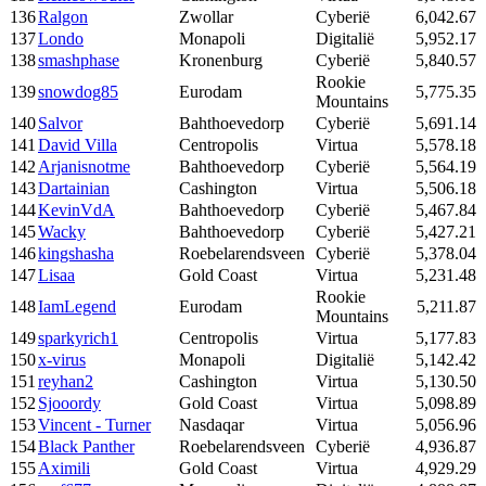
136
Ralgon
Zwollar
Cyberië
6,042.67
137
Londo
Monapoli
Digitalië
5,952.17
138
smashphase
Kronenburg
Cyberië
5,840.57
Rookie
139
snowdog85
Eurodam
5,775.35
Mountains
140
Salvor
Bahthoevedorp
Cyberië
5,691.14
141
David Villa
Centropolis
Virtua
5,578.18
142
Arjanisnotme
Bahthoevedorp
Cyberië
5,564.19
143
Dartainian
Cashington
Virtua
5,506.18
144
KevinVdA
Bahthoevedorp
Cyberië
5,467.84
145
Wacky
Bahthoevedorp
Cyberië
5,427.21
146
kingshasha
Roebelarendsveen
Cyberië
5,378.04
147
Lisaa
Gold Coast
Virtua
5,231.48
Rookie
148
IamLegend
Eurodam
5,211.87
Mountains
149
sparkyrich1
Centropolis
Virtua
5,177.83
150
x-virus
Monapoli
Digitalië
5,142.42
151
reyhan2
Cashington
Virtua
5,130.50
152
Sjooordy
Gold Coast
Virtua
5,098.89
153
Vincent - Turner
Nasdaqar
Virtua
5,056.96
154
Black Panther
Roebelarendsveen
Cyberië
4,936.87
155
Aximili
Gold Coast
Virtua
4,929.29