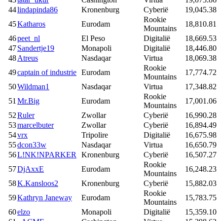
44
lindapinda86
Kronenburg
Cyberië
19,045.38
Rookie
45
Katharos
Eurodam
18,810.81
Mountains
46
peet_nl
El Peso
Digitalië
18,669.53
47
Sandertje19
Monapoli
Digitalië
18,446.80
48
Atreus
Nasdaqar
Virtua
18,069.38
Rookie
49
captain of industrie
Eurodam
17,774.72
Mountains
50
Wildman1
Nasdaqar
Virtua
17,348.82
Rookie
51
Mr.Big
Eurodam
17,001.06
Mountains
52
Ruler
Zwollar
Cyberië
16,990.28
53
marcelbuter
Zwollar
Cyberië
16,894.49
54
vrx
Tripolire
Digitalië
16,675.98
55
dcon33w
Nasdaqar
Virtua
16,650.79
56
L!NK!NPARKER
Kronenburg
Cyberië
16,507.27
Rookie
57
DjAxxE
Eurodam
16,248.23
Mountains
58
K.Kansloos2
Kronenburg
Cyberië
15,882.03
Rookie
59
Kathryn Janeway
Eurodam
15,783.75
Mountains
60
elzo
Monapoli
Digitalië
15,359.10