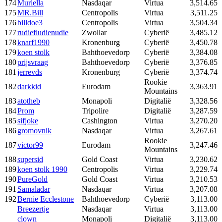
174
Muriella
Nasdaqar
Virtua
3,514.65
175
MR.Bill
Centropolis
Virtua
3,511.25
176
billdoe3
Centropolis
Virtua
3,504.34
177
rudiefludienudie
Zwollar
Cyberië
3,485.12
178
knarf1990
Kronenburg
Cyberië
3,450.78
179
koen stolk
Bahthoevedorp
Cyberië
3,384.08
180
prijsvraag
Bahthoevedorp
Cyberië
3,376.85
181
jerrevds
Kronenburg
Cyberië
3,374.74
Rookie
182
darkkid
Eurodam
3,363.91
Mountains
183
atotheb
Monapoli
Digitalië
3,328.56
184
Prom
Tripolire
Digitalië
3,287.59
185
sifjoke
Cashington
Virtua
3,270.20
186
gromovnik
Nasdaqar
Virtua
3,267.61
Rookie
187
victor99
Eurodam
3,247.46
Mountains
188
supersid
Gold Coast
Virtua
3,230.62
189
koen stolk 1990
Centropolis
Virtua
3,229.74
190
PureGold
Gold Coast
Virtua
3,210.53
191
Samaladar
Nasdaqar
Virtua
3,207.08
192
Bernie Ecclestone
Bahthoevedorp
Cyberië
3,113.00
Breezertje
Nasdaqar
Virtua
3,113.00
clown
Monapoli
Digitalië
3,113.00