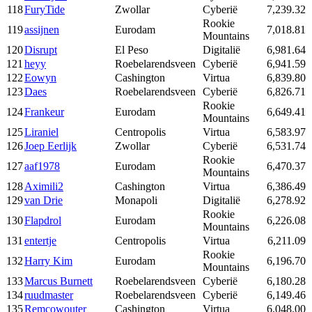
118
FuryTide
Zwollar
Cyberië
7,239.32
Rookie
119
assijnen
Eurodam
7,018.81
Mountains
120
Disrupt
El Peso
Digitalië
6,981.64
121
heyy
Roebelarendsveen
Cyberië
6,941.59
122
Eowyn
Cashington
Virtua
6,839.80
123
Daes
Roebelarendsveen
Cyberië
6,826.71
Rookie
124
Frankeur
Eurodam
6,649.41
Mountains
125
Liraniel
Centropolis
Virtua
6,583.97
126
Joep Eerlijk
Zwollar
Cyberië
6,531.74
Rookie
127
aaf1978
Eurodam
6,470.37
Mountains
128
Aximili2
Cashington
Virtua
6,386.49
129
van Drie
Monapoli
Digitalië
6,278.92
Rookie
130
Flapdrol
Eurodam
6,226.08
Mountains
131
entertje
Centropolis
Virtua
6,211.09
Rookie
132
Harry Kim
Eurodam
6,196.70
Mountains
133
Marcus Burnett
Roebelarendsveen
Cyberië
6,180.28
134
ruudmaster
Roebelarendsveen
Cyberië
6,149.46
135
Remcowouter
Cashington
Virtua
6,048.00