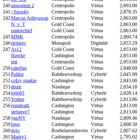
240
annoniem 2
Centropolis
Virtua
2,893.00
241
~Spooky
Centropolis
Virtua
2,878.35
242
Marcus Adityawan
Centropolis
Virtua
2,863.00
N_v_T
Gold Coast
Virtua
2,863.00
raptorchief
Gold Coast
Virtua
2,863.00
245
MMK
Centropolis
Virtua
2,860.74
246
riemero
Monapoli
Digitalië
2,853.29
247
As12
Gold Coast
Virtua
2,853.00
Hawke
Cashington
Virtua
2,853.00
imi
Centropolis
Virtua
2,853.00
250
cakefun
Gold Coast
Virtua
2,848.69
251
Palikir
Bahthoevedorp
Cyberië
2,845.99
252
cr4zy sjaakie
Cashington
Virtua
2,843.00
253
drum
Nasdaqar
Virtua
2,834.18
254
jotje83
Bahthoevedorp
Cyberië
2,828.14
255
Yorker
Bahthoevedorp
Cyberië
2,813.86
256
rxmdeath
Cashington
Virtua
2,813.00
stefanve7
Cashington
Virtua
2,813.00
258
yupNV
Nasdaqar
Virtua
2,809.46
259
fajas
Cashington
Virtua
2,808.50
260
dojo
Roebelarendsveen
Cyberië
2,807.62
261
Marky1
Cashington
Virtua
2,795.02