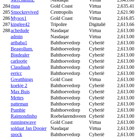
284
risna
Gold Coast
Virtua
2,635.41
285
Smockrevived
Centropolis
Virtua
2,621.90
286
Mysox1
Gold Coast
Virtua
2,616.85
287
kinglee42
Tripolire
Digitalië
2,613.66
288
achedude
Nasdaqar
Virtua
2,613.00
admin
Nasdaqar
Virtua
2,613.00
aribaba1
Bahthoevedorp
Cyberië
2,613.00
Beagollum.
Bahthoevedorp
Cyberië
2,613.00
Bigdealer
Bahthoevedorp
Cyberië
2,613.00
carlootje
Bahthoevedorp
Cyberië
2,613.00
Claudiaah
Bahthoevedorp
Cyberië
2,613.00
eericc
Bahthoevedorp
Cyberië
2,613.00
Greatthings
Gold Coast
Virtua
2,613.00
koekje 2
Bahthoevedorp
Cyberië
2,613.00
Max Buis
Bahthoevedorp
Cyberië
2,613.00
Mettes
Bahthoevedorp
Cyberië
2,613.00
patteman
Bahthoevedorp
Cyberië
2,613.00
Pumbie
Bahthoevedorp
Cyberië
2,613.00
Raimondinho
Roebelarendsveen
Cyberië
2,613.00
runningwave
Gold Coast
Virtua
2,613.00
soldaat Jan Dooier
Nasdaqar
Virtua
2,613.00
spock
Bahthoevedorp
Cyberië
2,613.00