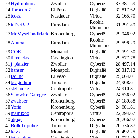
23
Hydrophonia
Zwollar
Cyberië
33,381.59
24
Torpedo 7
El Peso
Digitalië
32,817.62
25
teosz
Nasdaqar
Virtua
32,165.70
Rookie
26
inf3ct3d2
Eurodam
31,291.49
Mountains
27
MeMyselfandMark
Kronenburg
Cyberië
29,946.92
Rookie
28
Aurera
Eurodam
29,598.29
Mountains
29
COE
Monapoli
Digitalië
29,591.30
30
tijmendaz
Cashington
Virtua
29,577.78
31
j_plaizier
Zwollar
Cyberië
28,497.14
32
hansnr
Monapoli
Digitalië
28,317.12
33
fsc inc
El Peso
Digitalië
25,664.01
34
beagollum
Tripolire
Digitalië
24,968.61
35
stefaneke
Centropolis
Virtua
24,910.81
36
Samwise Gamgee
Zwollar
Cyberië
24,536.02
37
zwabber
Kronenburg
Cyberië
24,189.88
38
Yoris
Kronenburg
Cyberië
24,081.61
39
marnixoo
Centropolis
Virtua
22,294.67
40
aljoge
Kronenburg
Cyberië
20,766.97
41
BolleTripolire
Tripolire
Digitalië
20,536.87
42
kevs
Monapoli
Digitalië
20,492.25
43
tatar_ukur
Cashington
Virtua
19,073.86