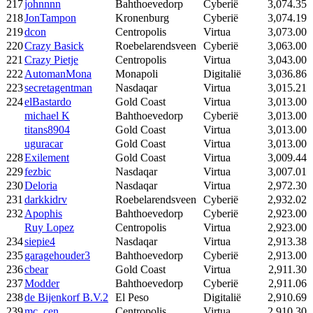
217
johnnnn
Bahthoevedorp
Cyberië
3,074.35
218
JonTampon
Kronenburg
Cyberië
3,074.19
219
dcon
Centropolis
Virtua
3,073.00
220
Crazy Basick
Roebelarendsveen
Cyberië
3,063.00
221
Crazy Pietje
Centropolis
Virtua
3,043.00
222
AutomanMona
Monapoli
Digitalië
3,036.86
223
secretagentman
Nasdaqar
Virtua
3,015.21
224
elBastardo
Gold Coast
Virtua
3,013.00
michael K
Bahthoevedorp
Cyberië
3,013.00
titans8904
Gold Coast
Virtua
3,013.00
uguracar
Gold Coast
Virtua
3,013.00
228
Exilement
Gold Coast
Virtua
3,009.44
229
fezbic
Nasdaqar
Virtua
3,007.01
230
Deloria
Nasdaqar
Virtua
2,972.30
231
darkkidrv
Roebelarendsveen
Cyberië
2,932.02
232
Apophis
Bahthoevedorp
Cyberië
2,923.00
Ruy Lopez
Centropolis
Virtua
2,923.00
234
siepie4
Nasdaqar
Virtua
2,913.38
235
garagehouder3
Bahthoevedorp
Cyberië
2,913.00
236
cbear
Gold Coast
Virtua
2,911.30
237
Modder
Bahthoevedorp
Cyberië
2,911.06
238
de Bijenkorf B.V.2
El Peso
Digitalië
2,910.69
239
mc_cen
Centropolis
Virtua
2,910.30