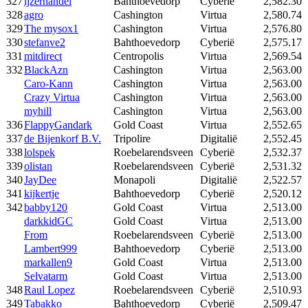
327
ijzerhandel
Bahthoevedorp
Cyberië
2,582.30
328
agro
Cashington
Virtua
2,580.74
329
The mysox1
Cashington
Virtua
2,576.80
330
stefanve2
Bahthoevedorp
Cyberië
2,575.17
331
mitdirect
Centropolis
Virtua
2,569.54
332
BlackAzn
Cashington
Virtua
2,563.00
Caro-Kann
Cashington
Virtua
2,563.00
Crazy Virtua
Cashington
Virtua
2,563.00
myhill
Cashington
Virtua
2,563.00
336
FlappyGandark
Gold Coast
Virtua
2,552.65
337
de Bijenkorf B.V.
Tripolire
Digitalië
2,552.45
338
lolspek
Roebelarendsveen
Cyberië
2,532.37
339
olistan
Roebelarendsveen
Cyberië
2,531.32
340
JayDee
Monapoli
Digitalië
2,522.57
341
kijkertje
Bahthoevedorp
Cyberië
2,520.12
342
babby120
Gold Coast
Virtua
2,513.00
darkkidGC
Gold Coast
Virtua
2,513.00
From
Roebelarendsveen
Cyberië
2,513.00
Lambert999
Bahthoevedorp
Cyberië
2,513.00
markallen9
Gold Coast
Virtua
2,513.00
Selvatarm
Gold Coast
Virtua
2,513.00
348
Raul Lopez
Roebelarendsveen
Cyberië
2,510.93
349
Tabakko
Bahthoevedorp
Cyberië
2,509.47