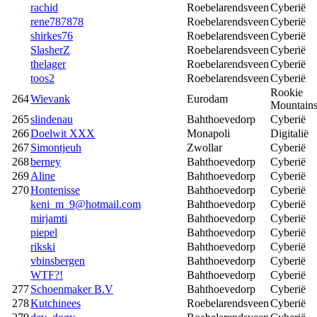
rachid
Roebelarendsveen
Cyberië
rene787878
Roebelarendsveen
Cyberië
shirkes76
Roebelarendsveen
Cyberië
SlasherZ
Roebelarendsveen
Cyberië
thelager
Roebelarendsveen
Cyberië
toos2
Roebelarendsveen
Cyberië
Rookie
264
Wievank
Eurodam
Mountain
265
slindenau
Bahthoevedorp
Cyberië
266
Doelwit XXX
Monapoli
Digitalië
267
Simontjeuh
Zwollar
Cyberië
268
berney
Bahthoevedorp
Cyberië
269
Aline
Bahthoevedorp
Cyberië
270
Hontenisse
Bahthoevedorp
Cyberië
keni_m_9@hotmail.com
Bahthoevedorp
Cyberië
mirjamti
Bahthoevedorp
Cyberië
piepel
Bahthoevedorp
Cyberië
rikski
Bahthoevedorp
Cyberië
vbinsbergen
Bahthoevedorp
Cyberië
WTF?!
Bahthoevedorp
Cyberië
277
Schoenmaker B.V
Bahthoevedorp
Cyberië
278
Kutchinees
Roebelarendsveen
Cyberië