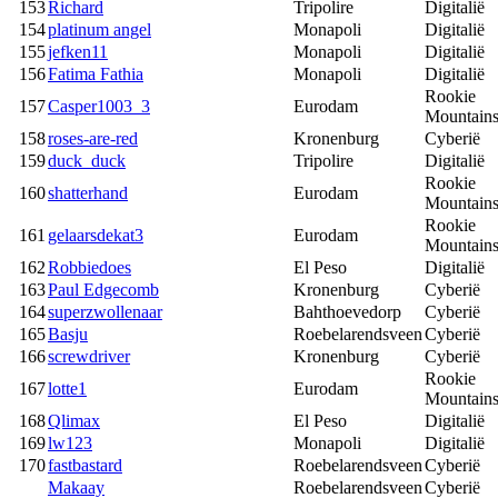
153
Richard
Tripolire
Digitalië
154
platinum angel
Monapoli
Digitalië
155
jefken11
Monapoli
Digitalië
156
Fatima Fathia
Monapoli
Digitalië
Rookie
157
Casper1003_3
Eurodam
Mountain
158
roses-are-red
Kronenburg
Cyberië
159
duck_duck
Tripolire
Digitalië
Rookie
160
shatterhand
Eurodam
Mountain
Rookie
161
gelaarsdekat3
Eurodam
Mountain
162
Robbiedoes
El Peso
Digitalië
163
Paul Edgecomb
Kronenburg
Cyberië
164
superzwollenaar
Bahthoevedorp
Cyberië
165
Basju
Roebelarendsveen
Cyberië
166
screwdriver
Kronenburg
Cyberië
Rookie
167
lotte1
Eurodam
Mountain
168
Qlimax
El Peso
Digitalië
169
lw123
Monapoli
Digitalië
170
fastbastard
Roebelarendsveen
Cyberië
Makaay
Roebelarendsveen
Cyberië