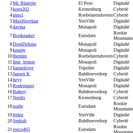
2
Mr. Blatertje
El Peso
Digitalië
3
koen202
Kronenburg
Cyberië
4
pino1
Roebelarendsveen
Cyberië
5
MaxHavelaar
YenVille
Digitalië
6
davina
Monapoli
Digitalië
Rookie
7
Bookmaker
Eurodam
Mountain
8
DomDeluise
Monapoli
Digitalië
9
knupje
Monapoli
Digitalië
10
themini
Roebelarendsveen
Cyberië
11
lime_lemon
Monapoli
Digitalië
12
hannelover
Tripolire
Digitalië
13
Jansen K
Bahthoevedorp
Cyberië
14
heyy
YenVille
Digitalië
15
Roderiques
Monapoli
Digitalië
16
Battery
Bahthoevedorp
Cyberië
17
Neelix
Kronenburg
Cyberië
Rookie
18
podje
Eurodam
Mountain
19
frekie
YenVille
Digitalië
20
Jopkuh
Bahthoevedorp
Cyberië
Rookie
21
rosco465
Eurodam
Mountain