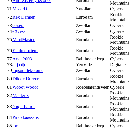
70
Andreas Heydecoper
Eurodam
Mountain
71
MisterD
Zwollar
Cyberië
Rookie
72
Rex Damien
Eurodam
Mountain
73
coxera
Zwollar
Cyberië
74
eXcess
Zwollar
Cyberië
Rookie
75
MindMaster
Eurodam
Mountain
Rookie
76
Eindredacteur
Eurodam
Mountain
77
Arjan2003
Bahthoevedorp
Cyberië
78
anjaatje
YenVille
Digitalië
79
thijsuutdekolonie
Zwollar
Cyberië
Rookie
80
Dikkie Burger
Eurodam
Mountain
81
Wooot Wooot
Roebelarendsveen
Cyberië
Rookie
82
Manterix
Eurodam
Mountain
Rookie
83
Night Patrol
Eurodam
Mountain
Rookie
84
Pindakaassaus
Eurodam
Mountain
85
jori
Bahthoevedorp
Cyberië