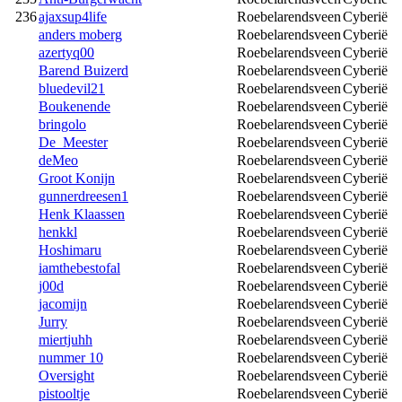
236
ajaxsup4life
Roebelarendsveen
Cyberië
anders moberg
Roebelarendsveen
Cyberië
azertyq00
Roebelarendsveen
Cyberië
Barend Buizerd
Roebelarendsveen
Cyberië
bluedevil21
Roebelarendsveen
Cyberië
Boukenende
Roebelarendsveen
Cyberië
bringolo
Roebelarendsveen
Cyberië
De_Meester
Roebelarendsveen
Cyberië
deMeo
Roebelarendsveen
Cyberië
Groot Konijn
Roebelarendsveen
Cyberië
gunnerdreesen1
Roebelarendsveen
Cyberië
Henk Klaassen
Roebelarendsveen
Cyberië
henkkl
Roebelarendsveen
Cyberië
Hoshimaru
Roebelarendsveen
Cyberië
iamthebestofal
Roebelarendsveen
Cyberië
j00d
Roebelarendsveen
Cyberië
jacomijn
Roebelarendsveen
Cyberië
Jurry
Roebelarendsveen
Cyberië
miertjuhh
Roebelarendsveen
Cyberië
nummer 10
Roebelarendsveen
Cyberië
Oversight
Roebelarendsveen
Cyberië
pistooltje
Roebelarendsveen
Cyberië