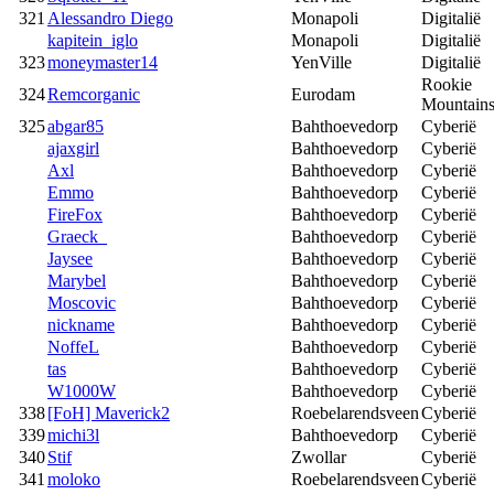
321
Alessandro Diego
Monapoli
Digitalië
kapitein_iglo
Monapoli
Digitalië
323
moneymaster14
YenVille
Digitalië
Rookie
324
Remcorganic
Eurodam
Mountain
325
abgar85
Bahthoevedorp
Cyberië
ajaxgirl
Bahthoevedorp
Cyberië
Axl
Bahthoevedorp
Cyberië
Emmo
Bahthoevedorp
Cyberië
FireFox
Bahthoevedorp
Cyberië
Graeck_
Bahthoevedorp
Cyberië
Jaysee
Bahthoevedorp
Cyberië
Marybel
Bahthoevedorp
Cyberië
Moscovic
Bahthoevedorp
Cyberië
nickname
Bahthoevedorp
Cyberië
NoffeL
Bahthoevedorp
Cyberië
tas
Bahthoevedorp
Cyberië
W1000W
Bahthoevedorp
Cyberië
338
[FoH] Maverick2
Roebelarendsveen
Cyberië
339
michi3l
Bahthoevedorp
Cyberië
340
Stif
Zwollar
Cyberië
341
moloko
Roebelarendsveen
Cyberië