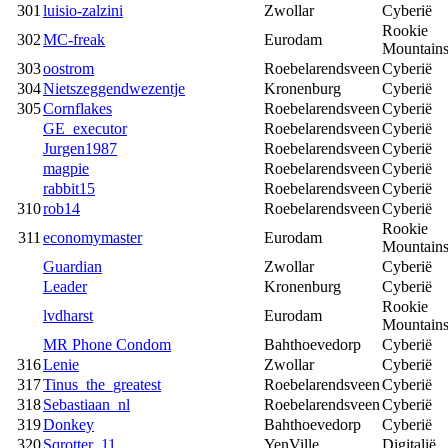
301
luisio-zalzini
Zwollar
Cyberië
Rookie
302
MC-freak
Eurodam
Mountain
303
oostrom
Roebelarendsveen
Cyberië
304
Nietszeggendwezentje
Kronenburg
Cyberië
305
Cornflakes
Roebelarendsveen
Cyberië
GE_executor
Roebelarendsveen
Cyberië
Jurgen1987
Roebelarendsveen
Cyberië
magpie
Roebelarendsveen
Cyberië
rabbit15
Roebelarendsveen
Cyberië
310
rob14
Roebelarendsveen
Cyberië
Rookie
311
economymaster
Eurodam
Mountain
Guardian
Zwollar
Cyberië
Leader
Kronenburg
Cyberië
Rookie
lvdharst
Eurodam
Mountain
MR Phone Condom
Bahthoevedorp
Cyberië
316
Lenie
Zwollar
Cyberië
317
Tinus_the_greatest
Roebelarendsveen
Cyberië
318
Sebastiaan_nl
Roebelarendsveen
Cyberië
319
Donkey
Bahthoevedorp
Cyberië
320
Sqrotter_11
YenVille
Digitalië