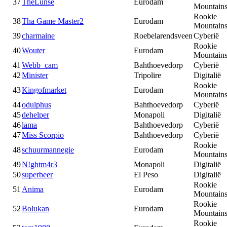
37
TheLunse
Eurodam
Mountain
Rookie
38
Tha Game Master2
Eurodam
Mountain
39
charmaine
Roebelarendsveen
Cyberië
Rookie
40
Wouter
Eurodam
Mountain
41
Webb_cam
Bahthoevedorp
Cyberië
42
Minister
Tripolire
Digitalië
Rookie
43
Kingofmarket
Eurodam
Mountain
44
odulphus
Bahthoevedorp
Cyberië
45
dehelper
Monapoli
Digitalië
46
lama
Bahthoevedorp
Cyberië
47
Miss Scorpio
Bahthoevedorp
Cyberië
Rookie
48
schuurmannegie
Eurodam
Mountain
49
N!ghtm4r3
Monapoli
Digitalië
50
superbeer
El Peso
Digitalië
Rookie
51
Anima
Eurodam
Mountain
Rookie
52
Bolukan
Eurodam
Mountain
Rookie