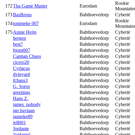
Rookie
172
Tha Game Master
Eurodam
Mountain
173
BasBrons
Bahthoevedorp
Cyberië
Rookie
174
tommeke 007
Eurodam
Mountain
175
Appie Heijn
Bahthoevedorp
Cyberië
bergen
Bahthoevedorp
Cyberië
best7
Bahthoevedorp
Cyberië
bjorn007
Bahthoevedorp
Cyberië
Captian Chaos
Bahthoevedorp
Cyberië
cicero20
Bahthoevedorp
Cyberië
Cyriacus
Bahthoevedorp
Cyberië
dvinyard
Bahthoevedorp
Cyberië
fchans3
Bahthoevedorp
Cyberië
G. Soros
Bahthoevedorp
Cyberië
greetings
Bahthoevedorp
Cyberië
Hans Z.
Bahthoevedorp
Cyberië
james_nobody
Bahthoevedorp
Cyberië
jan baviaan
Bahthoevedorp
Cyberië
janneke89
Bahthoevedorp
Cyberië
jell001
Bahthoevedorp
Cyberië
Jordanie
Bahthoevedorp
Cyberië
Jordanie!
Bahthoevedorp
Cyberië