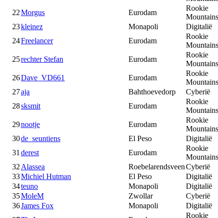
Rookie
22
Morgus
Eurodam
Mountain
23
kleinez
Monapoli
Digitalië
Rookie
24
Freelancer
Eurodam
Mountain
Rookie
25
rechter Stefan
Eurodam
Mountain
Rookie
26
Dave_VD661
Eurodam
Mountain
27
aja
Bahthoevedorp
Cyberië
Rookie
28
sksmit
Eurodam
Mountain
Rookie
29
nootje
Eurodam
Mountain
30
de_seuntiens
El Peso
Digitalië
Rookie
31
derest
Eurodam
Mountain
32
Alassea
Roebelarendsveen
Cyberië
33
Michiel Hutman
El Peso
Digitalië
34
teuno
Monapoli
Digitalië
35
MoleM
Zwollar
Cyberië
36
James Fox
Monapoli
Digitalië
Rookie