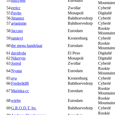
53
tom1988
Eurodam
Mountain
54
eericc
Zwollar
Cyberië
55
Pavito
Monapoli
Digitalië
56
Jimanez
Bahthoevedorp
Cyberië
57
arjanisme
Bahthoevedorp
Cyberië
Rookie
58
Jaccass
Eurodam
Mountain
59
jamievl
Kronenburg
Cyberië
Rookie
60
the mega handelaar
Eurodam
Mountain
61
davidvda
El Peso
Digitalië
62
Nikerym
Monapoli
Digitalië
63
Jorred
Zwollar
Cyberië
Rookie
64
Nyana
Eurodam
Mountain
65
aya
Kronenburg
Cyberië
66
Frederik88
Bahthoevedorp
Cyberië
Rookie
67
Mariska-cc
Eurodam
Mountain
Rookie
68
wiebe
Eurodam
Mountain
69
G.R.O.D.T. bv.
Bahthoevedorp
Cyberië
Rookie