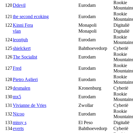
Rookie
120
Ddevil
Eurodam
Mountain
Rookie
121
the second ecoking
Eurodam
Mountain
122
Kinni Fera
Monapoli
Digitalië
vlan
Monapoli
Digitalië
Rookie
124
leontjuh
Eurodam
Mountain
125
shielckert
Bahthoevedorp
Cyberië
Rookie
126
The Socialist
Eurodam
Mountain
Rookie
127
Fred
Eurodam
Mountain
Rookie
128
Pietro Aglieri
Eurodam
Mountain
129
desmalen
Kronenburg
Cyberië
Rookie
130
mx5
Eurodam
Mountain
131
Vivianne de Vries
Zwollar
Cyberië
Rookie
132
Nicoo
Eurodam
Mountain
133
missy s
El Peso
Digitalië
134
everts
Bahthoevedorp
Cyberië