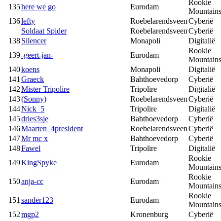
Rookie
135
here we go
Eurodam
Mountain
136
lefty
Roebelarendsveen
Cyberië
Soldaat Spider
Roebelarendsveen
Cyberië
138
Silencer
Monapoli
Digitalië
Rookie
139
-geert-jan-
Eurodam
Mountain
140
koens
Monapoli
Digitalië
141
Graeck
Bahthoevedorp
Cyberië
142
Mister Tripolire
Tripolire
Digitalië
143
(Sonny)
Roebelarendsveen
Cyberië
144
Nick_5
Tripolire
Digitalië
145
dries3sje
Bahthoevedorp
Cyberië
146
Maarten_4president
Roebelarendsveen
Cyberië
147
Mr mc x
Bahthoevedorp
Cyberië
148
Fawel
Tripolire
Digitalië
Rookie
149
KingSpyke
Eurodam
Mountain
Rookie
150
anja-cc
Eurodam
Mountain
Rookie
151
sander123
Eurodam
Mountain
152
mgp2
Kronenburg
Cyberië