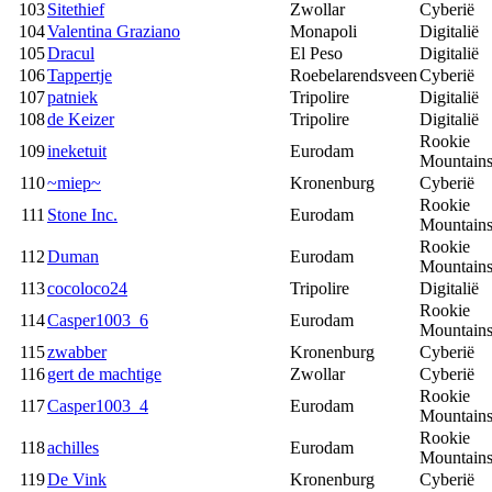
103
Sitethief
Zwollar
Cyberië
104
Valentina Graziano
Monapoli
Digitalië
105
Dracul
El Peso
Digitalië
106
Tappertje
Roebelarendsveen
Cyberië
107
patniek
Tripolire
Digitalië
108
de Keizer
Tripolire
Digitalië
Rookie
109
ineketuit
Eurodam
Mountain
110
~miep~
Kronenburg
Cyberië
Rookie
111
Stone Inc.
Eurodam
Mountain
Rookie
112
Duman
Eurodam
Mountain
113
cocoloco24
Tripolire
Digitalië
Rookie
114
Casper1003_6
Eurodam
Mountain
115
zwabber
Kronenburg
Cyberië
116
gert de machtige
Zwollar
Cyberië
Rookie
117
Casper1003_4
Eurodam
Mountain
Rookie
118
achilles
Eurodam
Mountain
119
De Vink
Kronenburg
Cyberië