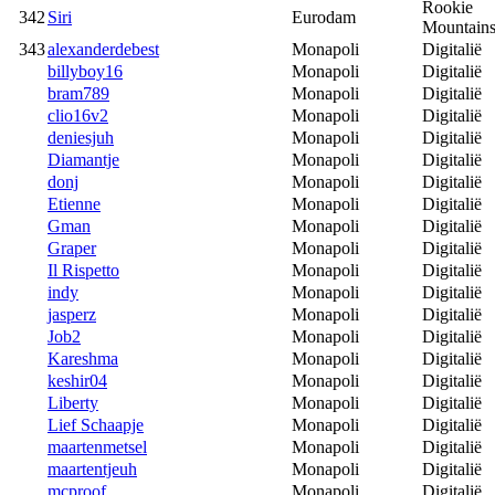
Rookie
342
Siri
Eurodam
Mountain
343
alexanderdebest
Monapoli
Digitalië
billyboy16
Monapoli
Digitalië
bram789
Monapoli
Digitalië
clio16v2
Monapoli
Digitalië
deniesjuh
Monapoli
Digitalië
Diamantje
Monapoli
Digitalië
donj
Monapoli
Digitalië
Etienne
Monapoli
Digitalië
Gman
Monapoli
Digitalië
Graper
Monapoli
Digitalië
Il Rispetto
Monapoli
Digitalië
indy
Monapoli
Digitalië
jasperz
Monapoli
Digitalië
Job2
Monapoli
Digitalië
Kareshma
Monapoli
Digitalië
keshir04
Monapoli
Digitalië
Liberty
Monapoli
Digitalië
Lief Schaapje
Monapoli
Digitalië
maartenmetsel
Monapoli
Digitalië
maartentjeuh
Monapoli
Digitalië
mcproof
Monapoli
Digitalië