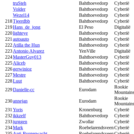
truSteh
Bahthoevedorp
Cyberië
Volder
Bahthoevedorp
Cyberië
Wezel14
Bahthoevedorp
Cyberië
218
Tjeerdbb
Bahthoevedorp
Cyberië
219
Hans_de_jong
El Peso
Digitalië
220
lighteye
Bahthoevedorp
Cyberië
221
autoauto
Bahthoevedorp
Cyberië
222
Atilla the Hun
Bahthoevedorp
Cyberië
223
Antonio Alvarez
YenVille
Digitalië
224
MasterGuy013
Bahthoevedorp
Cyberië
225
Aliceb
Bahthoevedorp
Cyberië
226
gerwinioz
Bahthoevedorp
Cyberië
227
Mestre
Bahthoevedorp
Cyberië
228
Luut
Bahthoevedorp
Cyberië
Rookie
229
Danielle-cc
Eurodam
Mountain
Rookie
230
annejan
Eurodam
Mountain
231
Yoris
Kronenburg
Cyberië
232
ikkzelf
Bahthoevedorp
Cyberië
233
jurggen
Zwollar
Cyberië
234
Mark
Roebelarendsveen
Cyberië
235
Anti-Burgerwacht
Roebelarendsveen
Cyberië