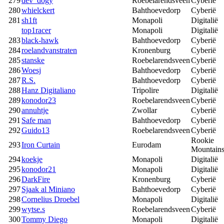
279
dev_dogy
Roebelarendsveen
Cyberië
280
whielckert
Bahthoevedorp
Cyberië
281
sh1ft
Monapoli
Digitalië
top1racer
Monapoli
Digitalië
283
black-hawk
Bahthoevedorp
Cyberië
284
roelandvanstraten
Kronenburg
Cyberië
285
stanske
Roebelarendsveen
Cyberië
286
Woesj
Bahthoevedorp
Cyberië
287
R.S.
Bahthoevedorp
Cyberië
288
Hanz Digitaliano
Tripolire
Digitalië
289
konodor23
Roebelarendsveen
Cyberië
290
annuhtje
Zwollar
Cyberië
291
Safe man
Bahthoevedorp
Cyberië
292
Guido13
Roebelarendsveen
Cyberië
Rookie
293
Iron Curtain
Eurodam
Mountain
294
koekje
Monapoli
Digitalië
295
konodor21
Monapoli
Digitalië
296
DarkFire
Kronenburg
Cyberië
297
Sjaak al Miniano
Bahthoevedorp
Cyberië
298
Cornelius Droebel
Monapoli
Digitalië
299
wytse.s
Roebelarendsveen
Cyberië
300
Tommy Diego
Monapoli
Digitalië