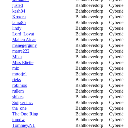
justed
Bahthoevedorp
Cyberië
kesh84
Bahthoevedorp
Cyberië
Koxera
Bahthoevedorp
Cyberië
laura85
Bahthoevedorp
Cyberië
lindy
Bahthoevedorp
Cyberië
Lord_Lovat
Bahthoevedorp
Cyberië
Mallen Alcar
Bahthoevedorp
Cyberië
manegerguny
Bahthoevedorp
Cyberië
marre222
Bahthoevedorp
Cyberië
Mika
Bahthoevedorp
Cyberië
Miss Eliette
Bahthoevedorp
Cyberië
mlz
Bahthoevedorp
Cyberië
mrtotje1
Bahthoevedorp
Cyberië
rieks
Bahthoevedorp
Cyberië
robinios
Bahthoevedorp
Cyberië
rullem
Bahthoevedorp
Cyberië
shikes
Bahthoevedorp
Cyberië
Spijker inc.
Bahthoevedorp
Cyberië
tha_one
Bahthoevedorp
Cyberië
The One Ring
Bahthoevedorp
Cyberië
tomdw
Bahthoevedorp
Cyberië
Tommey.NL
Bahthoevedorp
Cyberië