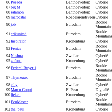
86
Posada
Bahthoevedorp
Cyberië
87
big M
Bahthoevedorp
Cyberië
88
salamon
Bahthoevedorp
Cyberië
89
marocstar
Roebelarendsveen
Cyberië
Rookie
90
job
Eurodam
Mountain
Rookie
91
erikunited
Eurodam
Mountain
92
Inspirator
Kronenburg
Cyberië
Rookie
93
Fenics
Eurodam
Mountain
94
Nashua
Zwollar
Cyberië
95
zofona
Kronenburg
Cyberië
Rookie
96
Federal Buyer 1
Eurodam
Mountain
Rookie
97
Thymeaux
Eurodam
Mountain
98
ciby
Zwollar
Cyberië
99
Marco Coppi
El Peso
Digitalië
100
fieken
Kronenburg
Cyberië
Rookie
101
EcoMaster
Eurodam
Mountain
102
tha_paul
Kronenburg
Cyberië