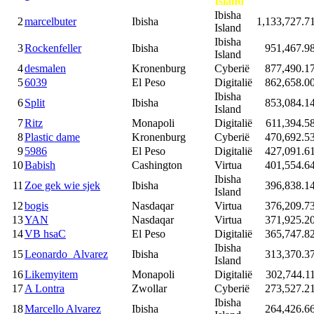
Island
Ibisha
2
marcelbuter
Ibisha
1,133,727.7
Island
Ibisha
3
Rockenfeller
Ibisha
951,467.9
Island
4
desmalen
Kronenburg
Cyberië
877,490.1
5
6039
El Peso
Digitalië
862,658.0
Ibisha
6
Split
Ibisha
853,084.1
Island
7
Ritz
Monapoli
Digitalië
611,394.5
8
Plastic dame
Kronenburg
Cyberië
470,692.5
9
5986
El Peso
Digitalië
427,091.6
10
Babish
Cashington
Virtua
401,554.6
Ibisha
11
Zoe gek wie sjek
Ibisha
396,838.1
Island
12
bogis
Nasdaqar
Virtua
376,209.7
13
YAN
Nasdaqar
Virtua
371,925.2
14
VB hsaC
El Peso
Digitalië
365,747.8
Ibisha
15
Leonardo_Alvarez
Ibisha
313,370.3
Island
16
Likemyitem
Monapoli
Digitalië
302,744.1
17
A Lontra
Zwollar
Cyberië
273,527.2
Ibisha
18
Marcello Alvarez
Ibisha
264,426.6