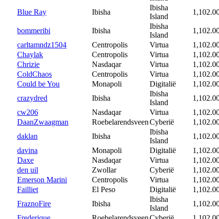
Ibisha
Blue Ray
Ibisha
1,102.0
Island
Ibisha
bommeribi
Ibisha
1,102.0
Island
carltamndz1504
Centropolis
Virtua
1,102.0
Chaylak
Centropolis
Virtua
1,102.0
Chrizie
Nasdaqar
Virtua
1,102.0
ColdChaos
Centropolis
Virtua
1,102.0
Could be You
Monapoli
Digitalië
1,102.0
Ibisha
crazydred
Ibisha
1,102.0
Island
cw206
Nasdaqar
Virtua
1,102.0
DaanZwaagman
Roebelarendsveen
Cyberië
1,102.0
Ibisha
daklan
Ibisha
1,102.0
Island
davina
Monapoli
Digitalië
1,102.0
Daxe
Nasdaqar
Virtua
1,102.0
den uil
Zwollar
Cyberië
1,102.0
Emerson Marini
Centropolis
Virtua
1,102.0
Failliet
El Peso
Digitalië
1,102.0
Ibisha
FraznoFire
Ibisha
1,102.0
Island
Frederique
Roebelarendsveen
Cyberië
1,102.0