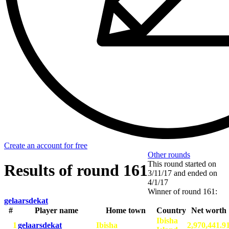
Create an account for free
Other rounds
This round started on
Results of round 161
3/11/17
and ended on
4/1/17
Winner of round 161:
gelaarsdekat
#
Player name
Home town
Country
Net worth
Ibisha
1
gelaarsdekat
Ibisha
2,970,441.9