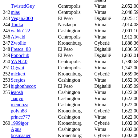
TwistedGuy
Centropolis
Virtua
2,052.0
242
mias
Centropolis
Virtua
2,048.5
243
Vegan2000
El Peso
Digitalië
2,025.1
244
Touka
Nasdaqar
Virtua
2,014.0
245
waldo122
Cashington
Virtua
2,001.1
246
Alwaid
Centropolis
Virtua
1,912.0
247
Zwollie
Kronenburg
Cyberië
1,888.3
248
Fresca_88
El Peso
Digitalië
1,836.5
249
Popoclub
El Peso
Digitalië
1,802.0
250
YAN2.0
Centropolis
Virtua
1,780.6
251
Ogwai
Centropolis
Virtua
1,742.0
252
mickert
Kronenburg
Cyberië
1,659.0
253
Sergios
Cashington
Virtua
1,652.0
254
highonhecox
El Peso
Digitalië
1,635.0
255
jeaosh
Cashington
Virtua
1,622.0
Jianyu
Cashington
Virtua
1,622.0
mendoza
Cashington
Virtua
1,622.0
polyn88
Kronenburg
Cyberië
1,622.0
prince777
Cashington
Virtua
1,622.0
260
1999igor
Kronenburg
Cyberië
1,602.0
Agus
Cashington
Virtua
1,602.0
bosmaaier
Kronenburg
Cyberië
1,602.0