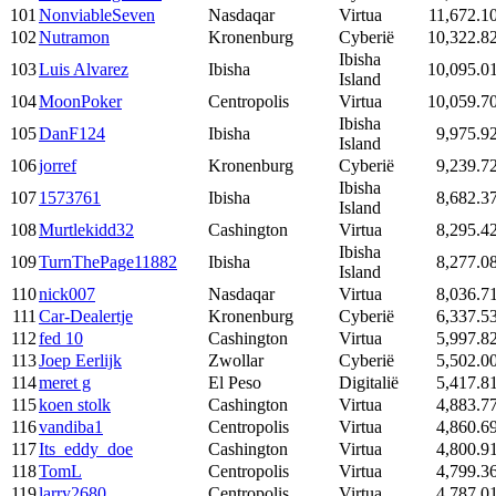
101
NonviableSeven
Nasdaqar
Virtua
11,672.1
102
Nutramon
Kronenburg
Cyberië
10,322.8
Ibisha
103
Luis Alvarez
Ibisha
10,095.0
Island
104
MoonPoker
Centropolis
Virtua
10,059.7
Ibisha
105
DanF124
Ibisha
9,975.9
Island
106
jorref
Kronenburg
Cyberië
9,239.7
Ibisha
107
1573761
Ibisha
8,682.3
Island
108
Murtlekidd32
Cashington
Virtua
8,295.4
Ibisha
109
TurnThePage11882
Ibisha
8,277.0
Island
110
nick007
Nasdaqar
Virtua
8,036.7
111
Car-Dealertje
Kronenburg
Cyberië
6,337.5
112
fed 10
Cashington
Virtua
5,997.8
113
Joep Eerlijk
Zwollar
Cyberië
5,502.0
114
meret g
El Peso
Digitalië
5,417.8
115
koen stolk
Cashington
Virtua
4,883.7
116
vandiba1
Centropolis
Virtua
4,860.6
117
Its_eddy_doe
Cashington
Virtua
4,800.9
118
TomL
Centropolis
Virtua
4,799.3
119
larry2680
Centropolis
Virtua
4,787.0