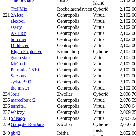
The Socialist
Ibisha
2,152.0
Island
TrellMix
Roebelarendsveen
Cyberië
2,152.0
221
2Alete
Centropolis
Virtua
2,102.0
alexboi
Centropolis
Virtua
2,102.0
aserty
Centropolis
Virtua
2,102.0
AZERz
Centropolis
Virtua
2,102.0
bommer
Centropolis
Virtua
2,102.0
Dilldozer
Centropolis
Virtua
2,102.0
Elijah Explosive
Kronenburg
Cyberië
2,102.0
giacfestab
Centropolis
Virtua
2,102.0
MrGod
Centropolis
Virtua
2,102.0
Petronio_2510
Centropolis
Virtua
2,102.0
Servous
Centropolis
Virtua
2,102.0
sydster999
Centropolis
Virtua
2,102.0
the mister
Centropolis
Virtua
2,102.0
234
Joris
Zwollar
Cyberië
2,098.7
235
marcelbuter2
Centropolis
Virtua
2,078.5
236
termite1
Centropolis
Virtua
2,070.6
237
whizzy
Centropolis
Virtua
2,069.2
238
Sheago
Centropolis
Virtua
2,065.2
239
GangsterRonJans
Zwollar
Cyberië
2,056.5
Ibisha
240
gb42
Ibisha
2,052.0
Island