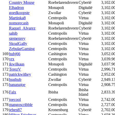
Country Mouse
Roebelarendsveen
Cyberië
3,102.0
Elhadron
Monapoli
Digitalië
3,102.0
goedkoopste
Zwollar
Cyberië
3,102.0
Martinka8
Centropolis
Virtua
3,102.0
nomorecash
Monapoli
Digitalië
3,102.0
Raquel_Alvarez
Roebelarendsveen
Cyberië
3,102.0
sahib
Centropolis
Virtua
3,102.0
siemenrey
Roebelarendsveen
Cyberië
3,102.0
SkoalGally
Centropolis
Virtua
3,102.0
ZebularGaming
Centropolis
Virtua
3,102.0
169
hubj66
Cashington
Virtua
3,052.0
170
vrx
Centropolis
Virtua
3,039.9
171
ikwilkaas
Monapoli
Digitalië
3,037.9
172
TerezV
Centropolis
Virtua
2,996.7
173
patrickwithey
Cashington
Virtua
2,952.0
174
bughub
Zwollar
Cyberië
2,949.1
175
bananajoe
Centropolis
Virtua
2,908.7
Ibisha
176
Falx
Ibisha
2,833.3
Island
177
joecool
Centropolis
Virtua
2,742.0
178
mangoscribble
Centropolis
Virtua
2,727.0
179
jeben87
Kronenburg
Cyberië
2,702.0
180
Milton Friedman
Centropolis
Virtua
2,658.3