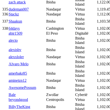
zach attack
Ibisha
1,122.0
Island
335
dudeman007
Nasdaqar
Virtua
1,119.4
336
Stackz
Nasdaqar
Virtua
1,112.0
Ibisha
337
Shaakun
Ibisha
1,103.5
Island
338
64days
Cashington
Virtua
1,102.0
abir1509
El Peso
Digitalië
1,102.0
Ibisha
alecto
Ibisha
1,102.0
Island
Ibisha
alexisbv
Ibisha
1,102.0
Island
alexxloler
Nasdaqar
Virtua
1,102.0
Ibisha
Alvaro Melo
Ibisha
1,102.0
Island
Ibisha
amerbakr85
Ibisha
1,102.0
Island
aminetzn12
Nasdaqar
Virtua
1,102.0
Ibisha
AwesomePossum
Ibisha
1,102.0
Island
Bale
Zwollar
Cyberië
1,102.0
beyondgood
Centropolis
Virtua
1,102.0
Ibisha
BillyTheKing
Ibisha
1,102.0
Island