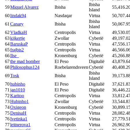
Ibisha
59
Miquel Alvarez
Ibisha
55,416.2
Island
60
lindak94
Nasdaqar
Virtua
50,707.4
Ibisha
61
Canary
Ibisha
50,067.9
Island
62
VladkaH
Centropolis
Virtua
49,530.0
63
kijkertje
Zwollar
Cyberië
49,197.0
64
BaruskaP
Centropolis
Virtua
47,556.1
65
frajbis2
Centropolis
Virtua
46,566.0
66
Ilse_
Kronenburg
Cyberië
45,266.8
67
the mad bomber
El Peso
Digitalië
43,879.6
68
Philosophus124
Roebelarendsveen
Cyberië
40,408.2
Ibisha
69
Tosk
Ibisha
39,173.8
Island
70
hubinho
El Peso
Digitalië
37,621.8
71
jan1010
El Peso
Digitalië
36,446.2
72
Karitoo
Centropolis
Virtua
33,812.4
73
Hubinho1
Zwollar
Cyberië
33,544.8
74
Oxigeon
Kronenburg
Cyberië
30,899.1
75
DenisaH
Centropolis
Virtua
28,082.4
76
Ivetinka1
Centropolis
Virtua
27,779.5
77
leitnerova1
Centropolis
Virtua
26,962.9