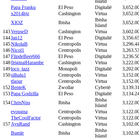
Island
Papa Franku
El Peso
Digitalië
3,652.0
x2014hjz
Cashington
Virtua
3,652.0
Ibisha
XIOZ
Ibisha
3,652.0
Island
143
VeruseD
Cashington
Virtua
3,602.0
144
Jan12
El Peso
Digitalië
3,356.6
145
NikolaB
Centropolis
Virtua
3,296.4
146
Nicol1
Centropolis
Virtua
3,263.5
147
FlipdeBeer666
El Peso
Digitalië
3,236.5
148
0riginalHarambe
Cashington
Virtua
3,222.0
149
loco_tazz
Monapoli
Digitalië
3,202.0
150
silhalu1
Centropolis
Virtua
3,152.0
tfaour
Centropolis
Virtua
3,152.0
152
BenteK
Zwollar
Cyberië
3,139.3
153
Papa Godzilla
El Peso
Digitalië
3,134.2
Ibisha
154
ChrisNiss
Ibisha
3,122.0
Island
evougna
Centropolis
Virtua
3,122.0
TheCoolFactor
Centropolis
Virtua
3,122.0
157
AynRand
Cashington
Virtua
3,102.0
Ibisha
Bumle
Ibisha
3,102.0
Island