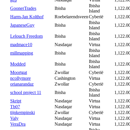
Ibisha
GoonerTrades
Ibisha
1,122.0
Island
Harm-Jan Kolthof
Roebelarendsveen
Cyberië
1,122.0
Ibisha
JapaneseGuy
Ibisha
1,122.0
Island
Ibisha
Lelouch Freedom
Ibisha
1,122.0
Island
madmace10
Nasdaqar
Virtua
1,122.0
Ibisha
millmapping
Ibisha
1,122.0
Island
Ibisha
Modded
Ibisha
1,122.0
Island
Moortgat
Zwollar
Cyberië
1,122.0
ncollymore
Cashington
Virtua
1,122.0
orianarandaz
Zwollar
Cyberië
1,122.0
Ibisha
school project 11
Ibisha
1,122.0
Island
Skript
Nasdaqar
Virtua
1,122.0
Tb07
Nasdaqar
Virtua
1,122.0
tijnkempinski
Zwollar
Cyberië
1,122.0
Valy
Nasdaqar
Virtua
1,122.0
VeraDra
Nasdaqar
Virtua
1,122.0
Ibisha