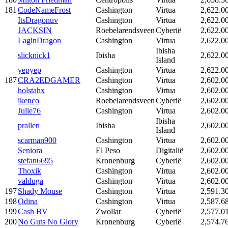
181
CodeNameFrost
Cashington
Virtua
2,622.0
ItsDragonuv
Cashington
Virtua
2,622.0
JACKSIN
Roebelarendsveen
Cyberië
2,622.0
LaginDragon
Cashington
Virtua
2,622.0
Ibisha
slicknick1
Ibisha
2,622.0
Island
yepyep
Cashington
Virtua
2,622.0
187
CRA2EDGAMER
Cashington
Virtua
2,602.0
holstahx
Cashington
Virtua
2,602.0
ikenco
Roebelarendsveen
Cyberië
2,602.0
Julie76
Cashington
Virtua
2,602.0
Ibisha
prallen
Ibisha
2,602.0
Island
scarman900
Cashington
Virtua
2,602.0
Seniora
El Peso
Digitalië
2,602.0
stefan6695
Kronenburg
Cyberië
2,602.0
Thoxik
Cashington
Virtua
2,602.0
valduga
Cashington
Virtua
2,602.0
197
Shady Mouse
Cashington
Virtua
2,591.3
198
Odina
Cashington
Virtua
2,587.6
199
Cash BV
Zwollar
Cyberië
2,577.0
200
No Guts No Glory
Kronenburg
Cyberië
2,574.7