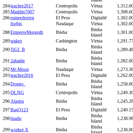
284
teacher2017
Centropolis
Virtua
1,312.0
285
Maddin7007
Centropolis
Virtua
1,308.6
286
esmeedorren
El Peso
Digitalië
1,302.0
frajbis
Nasdaqar
Virtua
1,302.0
Ibisha
288
EmperorMorgoth
Ibisha
1,301.0
Island
289
srakes
Cashington
Virtua
1,291.7
Ibisha
290
TiGI_B
Ibisha
1,289.4
Island
Ibisha
291
2abattle
Ibisha
1,282.0
Island
292
Mr-Moon
Nasdaqar
Virtua
1,273.3
293
teacher2016
El Peso
Digitalië
1,262.0
Ibisha
294
Doggo_
Ibisha
1,258.0
Island
295
DLNG
Centropolis
Virtua
1,249.3
Ibisha
296
Alastra
Ibisha
1,245.2
Island
297
BasO123
El Peso
Digitalië
1,240.1
Ibisha
298
tisadu
Ibisha
1,238.9
Island
Ibisha
299
worker X
Ibisha
1,238.0
Island