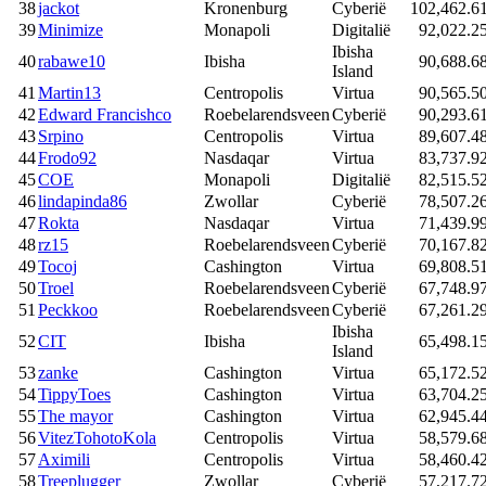
38
jackot
Kronenburg
Cyberië
102,462.6
39
Minimize
Monapoli
Digitalië
92,022.2
Ibisha
40
rabawe10
Ibisha
90,688.6
Island
41
Martin13
Centropolis
Virtua
90,565.5
42
Edward Francishco
Roebelarendsveen
Cyberië
90,293.6
43
Srpino
Centropolis
Virtua
89,607.4
44
Frodo92
Nasdaqar
Virtua
83,737.9
45
COE
Monapoli
Digitalië
82,515.5
46
lindapinda86
Zwollar
Cyberië
78,507.2
47
Rokta
Nasdaqar
Virtua
71,439.9
48
rz15
Roebelarendsveen
Cyberië
70,167.8
49
Tocoj
Cashington
Virtua
69,808.5
50
Troel
Roebelarendsveen
Cyberië
67,748.9
51
Peckkoo
Roebelarendsveen
Cyberië
67,261.2
Ibisha
52
CIT
Ibisha
65,498.1
Island
53
zanke
Cashington
Virtua
65,172.5
54
TippyToes
Cashington
Virtua
63,704.2
55
The mayor
Cashington
Virtua
62,945.4
56
VitezTohotoKola
Centropolis
Virtua
58,579.6
57
Aximili
Centropolis
Virtua
58,460.4
58
Treeplugger
Zwollar
Cyberië
57,217.7