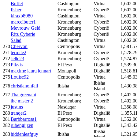
Buffet
Cashington
Virtua
1,602.0
fisher
Kronenburg
Cyberië
1,602.0
kiraxb8980
Cashington
Virtua
1,602.0
marcelbuter1
Kronenburg
Cyberië
1,602.0
Mevrouw Geld
Kronenburg
Cyberië
1,602.0
Ritz Cyberie
Kronenburg
Cyberië
1,602.0
Salad
Cashington
Virtua
1,602.0
270
Chervon
Centropolis
Virtua
1,581.5
271
termite2
Kronenburg
Cyberië
1,578.7
272
Jelle23
Kronenburg
Cyberië
1,574.8
273
Pikvis
El Peso
Digitalië
1,539.3
274
maxime laura lennart
Monapoli
Digitalië
1,518.6
275
Louise92
Centropolis
Virtua
1,445.0
Ibisha
276
christianonfail
Ibisha
1,430.9
Island
277
Thatgreenant
Kronenburg
Cyberië
1,402.0
the mister 2
Kronenburg
Cyberië
1,402.0
279
justins
Nasdaqar
Virtua
1,358.0
280
tranqer2
El Peso
Digitalië
1,355.1
281
Barbbarrosa1
Centropolis
Virtua
1,352.0
282
rubengijzen
El Peso
Digitalië
1,343.4
Ibisha
283
hiddenleafguy
Ibisha
1,321.9
Island