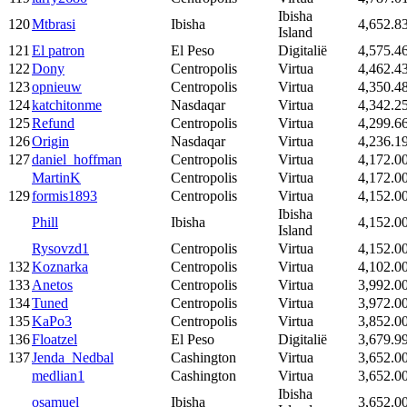
Ibisha
120
Mtbrasi
Ibisha
4,652.8
Island
121
El patron
El Peso
Digitalië
4,575.4
122
Dony
Centropolis
Virtua
4,462.4
123
opnieuw
Centropolis
Virtua
4,350.4
124
katchitonme
Nasdaqar
Virtua
4,342.2
125
Refund
Centropolis
Virtua
4,299.6
126
Origin
Nasdaqar
Virtua
4,236.1
127
daniel_hoffman
Centropolis
Virtua
4,172.0
MartinK
Centropolis
Virtua
4,172.0
129
formis1893
Centropolis
Virtua
4,152.0
Ibisha
Phill
Ibisha
4,152.0
Island
Rysovzd1
Centropolis
Virtua
4,152.0
132
Koznarka
Centropolis
Virtua
4,102.0
133
Anetos
Centropolis
Virtua
3,992.0
134
Tuned
Centropolis
Virtua
3,972.0
135
KaPo3
Centropolis
Virtua
3,852.0
136
Floatzel
El Peso
Digitalië
3,679.9
137
Jenda_Nedbal
Cashington
Virtua
3,652.0
medlian1
Cashington
Virtua
3,652.0
Ibisha
osamuel
Ibisha
3,652.0