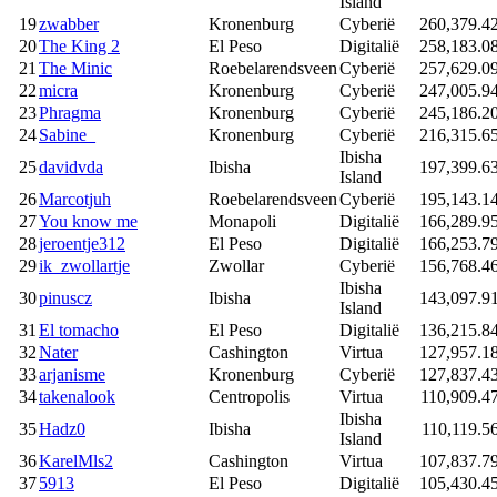
Island
19
zwabber
Kronenburg
Cyberië
260,379.4
20
The King 2
El Peso
Digitalië
258,183.0
21
The Minic
Roebelarendsveen
Cyberië
257,629.0
22
micra
Kronenburg
Cyberië
247,005.9
23
Phragma
Kronenburg
Cyberië
245,186.2
24
Sabine_
Kronenburg
Cyberië
216,315.6
Ibisha
25
davidvda
Ibisha
197,399.6
Island
26
Marcotjuh
Roebelarendsveen
Cyberië
195,143.1
27
You know me
Monapoli
Digitalië
166,289.9
28
jeroentje312
El Peso
Digitalië
166,253.7
29
ik_zwollartje
Zwollar
Cyberië
156,768.4
Ibisha
30
pinuscz
Ibisha
143,097.9
Island
31
El tomacho
El Peso
Digitalië
136,215.8
32
Nater
Cashington
Virtua
127,957.1
33
arjanisme
Kronenburg
Cyberië
127,837.4
34
takenalook
Centropolis
Virtua
110,909.4
Ibisha
35
Hadz0
Ibisha
110,119.5
Island
36
KarelMls2
Cashington
Virtua
107,837.7
37
5913
El Peso
Digitalië
105,430.4