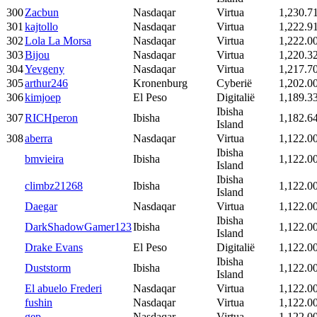
300
Zacbun
Nasdaqar
Virtua
1,230.7
301
kajtollo
Nasdaqar
Virtua
1,222.9
302
Lola La Morsa
Nasdaqar
Virtua
1,222.0
303
Bijou
Nasdaqar
Virtua
1,220.3
304
Yevgeny
Nasdaqar
Virtua
1,217.7
305
arthur246
Kronenburg
Cyberië
1,202.0
306
kimjoep
El Peso
Digitalië
1,189.3
Ibisha
307
RICHperon
Ibisha
1,182.6
Island
308
aberra
Nasdaqar
Virtua
1,122.0
Ibisha
bmvieira
Ibisha
1,122.0
Island
Ibisha
climbz21268
Ibisha
1,122.0
Island
Daegar
Nasdaqar
Virtua
1,122.0
Ibisha
DarkShadowGamer123
Ibisha
1,122.0
Island
Drake Evans
El Peso
Digitalië
1,122.0
Ibisha
Duststorm
Ibisha
1,122.0
Island
El abuelo Frederi
Nasdaqar
Virtua
1,122.0
fushin
Nasdaqar
Virtua
1,122.0
gep
Nasdaqar
Virtua
1,122.0