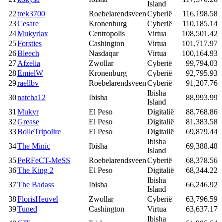
Island
22
trek3700
Roebelarendsveen
Cyberië
116,198.58
23
Cesare
Kronenburg
Cyberië
110,185.14
24
Mukyrlax
Centropolis
Virtua
108,501.42
25
Forsties
Cashington
Virtua
101,717.97
26
Bleech
Nasdaqar
Virtua
100,164.93
27
Afzelia
Zwollar
Cyberië
99,794.03
28
EmielW
Kronenburg
Cyberië
92,795.93
29
raellbv
Roebelarendsveen
Cyberië
91,207.76
Ibisha
30
natcha12
Ibisha
88,993.99
Island
31
Mukyr
El Peso
Digitalië
88,768.86
32
Grease
El Peso
Digitalië
81,383.58
33
BolleTripolire
El Peso
Digitalië
69,879.44
Ibisha
34
The Minic
Ibisha
69,388.48
Island
35
PeRFeCT-MeSS
Roebelarendsveen
Cyberië
68,378.56
36
The King 2
El Peso
Digitalië
68,344.22
Ibisha
37
The Badass
Ibisha
66,246.92
Island
38
FlorisHeuvel
Zwollar
Cyberië
63,796.59
39
Tuned
Cashington
Virtua
63,637.17
Ibisha