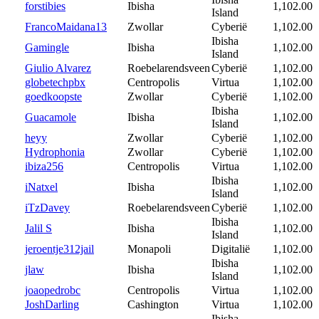
forstibies
Ibisha
1,102.00
Island
FrancoMaidana13
Zwollar
Cyberië
1,102.00
Ibisha
Gamingle
Ibisha
1,102.00
Island
Giulio Alvarez
Roebelarendsveen
Cyberië
1,102.00
globetechpbx
Centropolis
Virtua
1,102.00
goedkoopste
Zwollar
Cyberië
1,102.00
Ibisha
Guacamole
Ibisha
1,102.00
Island
heyy
Zwollar
Cyberië
1,102.00
Hydrophonia
Zwollar
Cyberië
1,102.00
ibiza256
Centropolis
Virtua
1,102.00
Ibisha
iNatxel
Ibisha
1,102.00
Island
iTzDavey
Roebelarendsveen
Cyberië
1,102.00
Ibisha
Jalil S
Ibisha
1,102.00
Island
jeroentje312jail
Monapoli
Digitalië
1,102.00
Ibisha
jlaw
Ibisha
1,102.00
Island
joaopedrobc
Centropolis
Virtua
1,102.00
JoshDarling
Cashington
Virtua
1,102.00
Ibisha