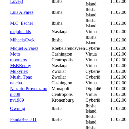
Lovej3
Ibisha
1,102.00
Island
Ibisha
Luis Alvarez
Ibisha
1,102.00
Island
Ibisha
M.C. Escher
Ibisha
1,102.00
Island
mcjohnalds
Nasdaqar
Virtua
1,102.00
Ibisha
MihaelaCvek
Ibisha
1,102.00
Island
Miquel Alvarez
Roebelarendsveen
Cyberië
1,102.00
Motts
Cashington
Virtua
1,102.00
mpoukos
Centropolis
Virtua
1,102.00
MsBRenny
Nasdaqar
Virtua
1,102.00
Mukyrlex
Zwollar
Cyberië
1,102.00
Mushi Tpao
Zwollar
Cyberië
1,102.00
natcha...
Cashington
Virtua
1,102.00
Nazario Provenzano
Monapoli
Digitalië
1,102.00
nic08
Centropolis
Virtua
1,102.00
nv1989
Kronenburg
Cyberië
1,102.00
Ibisha
Owning
Ibisha
1,102.00
Island
Ibisha
PandaBear711
Ibisha
1,102.00
Island
Ibisha