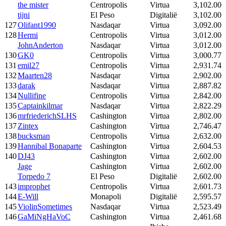
the mister
Centropolis
Virtua
3,102.00
tijni
El Peso
Digitalië
3,102.00
127
Olifant1990
Nasdaqar
Virtua
3,092.00
128
Hermi
Centropolis
Virtua
3,012.00
JohnAnderton
Nasdaqar
Virtua
3,012.00
130
GK0
Centropolis
Virtua
3,000.77
131
emil27
Centropolis
Virtua
2,931.74
132
Maarten28
Nasdaqar
Virtua
2,902.00
133
darak
Nasdaqar
Virtua
2,887.82
134
Nullifine
Centropolis
Virtua
2,842.00
135
Captainkilmar
Nasdaqar
Virtua
2,822.29
136
mrfriederichSLHS
Cashington
Virtua
2,802.00
137
Zintex
Cashington
Virtua
2,746.47
138
bucksman
Centropolis
Virtua
2,632.00
139
Hannibal Bonaparte
Cashington
Virtua
2,604.53
140
DJ43
Cashington
Virtua
2,602.00
Jage
Cashington
Virtua
2,602.00
Torpedo 7
El Peso
Digitalië
2,602.00
143
improphet
Centropolis
Virtua
2,601.73
144
E-Will
Monapoli
Digitalië
2,595.57
145
ViolinSometimes
Nasdaqar
Virtua
2,523.49
146
GaMiNgHaVoC
Cashington
Virtua
2,461.68