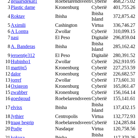
2
gelaarsdekat1
Roebelarendsveen
Cyberië
468,275.02
3
Plastic dame
Kronenburg
Cyberië
401,755.26
Ibisha
4
Roktav
Ibisha
372,875.42
Island
5
Aximili
Cashington
Virtua
336,746.27
6
A Lontra
Zwollar
Cyberië
310,099.15
7
nasi
El Peso
Digitalië
296,859.04
Ibisha
8
A. Banderas
Ibisha
285,162.42
Island
9
jeroentje312
El Peso
Digitalië
280,391.52
10
Hubinho1
Zwollar
Cyberië
262,910.95
11
martijn5
Kronenburg
Cyberië
227,253.59
12
dalor
Kronenburg
Cyberië
226,682.57
13
jorref
Zwollar
Cyberië
173,601.31
14
Oxigeon
Kronenburg
Cyberië
165,061.47
15
zwabber
Kronenburg
Cyberië
156,164.14
16
goedgoud
Roebelarendsveen
Cyberië
155,141.61
Ibisha
17
elvisx
Ibisha
137,432.15
Island
18
Jythier
Centropolis
Virtua
132,772.93
19
traag begrip
Roebelarendsveen
Cyberië
124,285.84
20
Podje
Nasdaqar
Virtua
120,758.56
Ibisha
21
kokysa
Ibisha
117,370.26