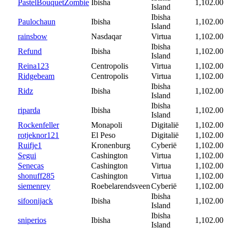
PastelBouquetZombie
Ibisha
1,102.00
Island
Ibisha
Paulochaun
Ibisha
1,102.00
Island
rainsbow
Nasdaqar
Virtua
1,102.00
Ibisha
Refund
Ibisha
1,102.00
Island
Reina123
Centropolis
Virtua
1,102.00
Ridgebeam
Centropolis
Virtua
1,102.00
Ibisha
Ridz
Ibisha
1,102.00
Island
Ibisha
riparda
Ibisha
1,102.00
Island
Rockenfeller
Monapoli
Digitalië
1,102.00
rotjeknor121
El Peso
Digitalië
1,102.00
Ruifje1
Kronenburg
Cyberië
1,102.00
Segui
Cashington
Virtua
1,102.00
Senecas
Cashington
Virtua
1,102.00
shonuff285
Cashington
Virtua
1,102.00
siemenrey
Roebelarendsveen
Cyberië
1,102.00
Ibisha
sifoonijack
Ibisha
1,102.00
Island
Ibisha
sniperios
Ibisha
1,102.00
Island