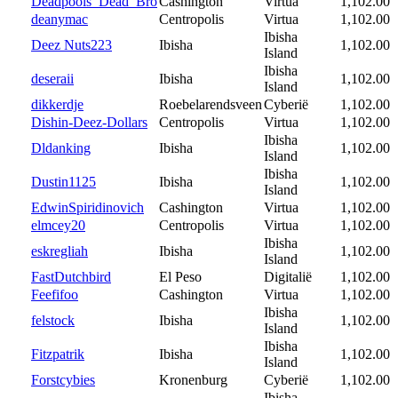
Deadpools_Dead_Bro
Cashington
Virtua
1,102.00
deanymac
Centropolis
Virtua
1,102.00
Ibisha
Deez Nuts223
Ibisha
1,102.00
Island
Ibisha
deseraii
Ibisha
1,102.00
Island
dikkerdje
Roebelarendsveen
Cyberië
1,102.00
Dishin-Deez-Dollars
Centropolis
Virtua
1,102.00
Ibisha
Dldanking
Ibisha
1,102.00
Island
Ibisha
Dustin1125
Ibisha
1,102.00
Island
EdwinSpiridinovich
Cashington
Virtua
1,102.00
elmcey20
Centropolis
Virtua
1,102.00
Ibisha
eskregliah
Ibisha
1,102.00
Island
FastDutchbird
El Peso
Digitalië
1,102.00
Feefifoo
Cashington
Virtua
1,102.00
Ibisha
felstock
Ibisha
1,102.00
Island
Ibisha
Fitzpatrik
Ibisha
1,102.00
Island
Forstcybies
Kronenburg
Cyberië
1,102.00
Ibisha