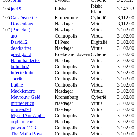
Ibisha
104
joe19
Ibisha
3,147.33
Island
105
Car-Dealertje
Kronenburg
Cyberië
3,112.00
Doviculous
Nasdaqar
Virtua
3,112.00
107
(Brendan)
Nasdaqar
Virtua
3,102.00
aro
Centropolis
Virtua
3,102.00
David12
El Peso
Digitalië
3,102.00
deadraritet
Nasdaqar
Virtua
3,102.00
goed goud
Roebelarendsveen
Cyberië
3,102.00
Hannibal lecter
Nasdaqar
Virtua
3,102.00
hubinho2
Centropolis
Virtua
3,102.00
infectedmini
Centropolis
Virtua
3,102.00
Joerik
Centropolis
Virtua
3,102.00
Latine
Centropolis
Virtua
3,102.00
Macklemore
Nasdaqar
Virtua
3,102.00
Mevrouw Geld
Kronenburg
Cyberië
3,102.00
mrfriederich
Nasdaqar
Virtua
3,102.00
mrmead93
Nasdaqar
Virtua
3,102.00
MyselfAndAlpha
Centropolis
Virtua
3,102.00
orphan tears
Nasdaqar
Virtua
3,102.00
palword1123
Centropolis
Virtua
3,102.00
The Mafia Boss
Centropolis
Virtua
3,102.00