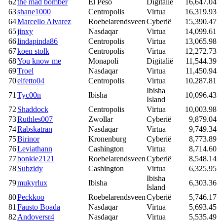
62
the mad bomber
El Peso
Digitalië
16,647.04
63
shane1000
Centropolis
Virtua
16,319.93
64
Marcello Alvarez
Roebelarendsveen
Cyberië
15,390.47
65
jinxy
Nasdaqar
Virtua
14,099.61
66
lindapinda86
Centropolis
Virtua
13,065.98
67
koen stolk
Centropolis
Virtua
12,272.73
68
You know me
Monapoli
Digitalië
11,544.39
69
Troel
Nasdaqar
Virtua
11,450.94
70
elfetto04
Centropolis
Virtua
10,287.81
Ibisha
71
Tyc00n
Ibisha
10,096.43
Island
72
Shaddock
Centropolis
Virtua
10,003.98
73
Ruthles007
Zwollar
Cyberië
9,879.04
74
Rabskatran
Nasdaqar
Virtua
9,749.34
75
Birinor
Kronenburg
Cyberië
8,773.89
76
Leviathann
Cashington
Virtua
8,714.60
77
bonkie2121
Roebelarendsveen
Cyberië
8,548.14
78
Subzidy
Cashington
Virtua
6,325.95
Ibisha
79
mukyrlux
Ibisha
6,303.36
Island
80
Peckkoo
Roebelarendsveen
Cyberië
5,746.17
81
Fausto Boada
Nasdaqar
Virtua
5,693.45
82
Andoversr4
Nasdaqar
Virtua
5,535.49