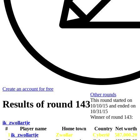
Create an account for free
Other rounds
This round started on
Results of round 143
10/10/15
and ended on
10/31/15
Winner of round 143:
ik_zwollartje
#
Player name
Home town
Country
Net worth
1
ik_zwollartje
Zwollar
Cyberië
587,000.20