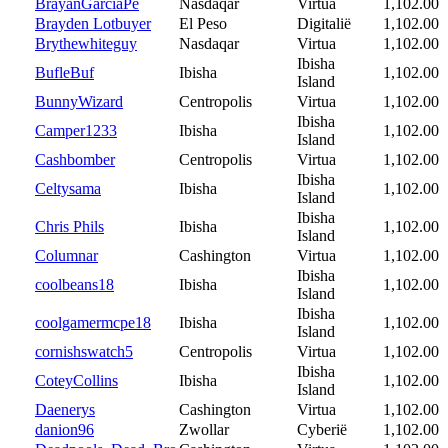
BrayanGarciaPe
Nasdaqar
Virtua
1,102.00
Brayden Lotbuyer
El Peso
Digitalië
1,102.00
Brythewhiteguy
Nasdaqar
Virtua
1,102.00
Ibisha
BufleBuf
Ibisha
1,102.00
Island
BunnyWizard
Centropolis
Virtua
1,102.00
Ibisha
Camper1233
Ibisha
1,102.00
Island
Cashbomber
Centropolis
Virtua
1,102.00
Ibisha
Celtysama
Ibisha
1,102.00
Island
Ibisha
Chris Phils
Ibisha
1,102.00
Island
Columnar
Cashington
Virtua
1,102.00
Ibisha
coolbeans18
Ibisha
1,102.00
Island
Ibisha
coolgamermcpe18
Ibisha
1,102.00
Island
cornishswatch5
Centropolis
Virtua
1,102.00
Ibisha
CoteyCollins
Ibisha
1,102.00
Island
Daenerys
Cashington
Virtua
1,102.00
danion96
Zwollar
Cyberië
1,102.00