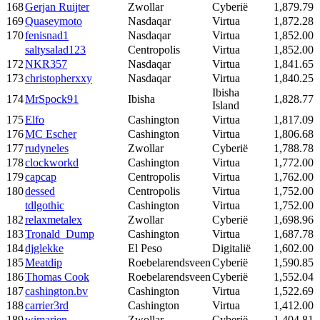
168
Gerjan Ruijter
Zwollar
Cyberië
1,879.79
169
Quaseymoto
Nasdaqar
Virtua
1,872.28
170
fenisnad1
Nasdaqar
Virtua
1,852.00
saltysalad123
Centropolis
Virtua
1,852.00
172
NKR357
Nasdaqar
Virtua
1,841.65
173
christopherxxy
Nasdaqar
Virtua
1,840.25
Ibisha
174
MrSpock91
Ibisha
1,828.77
Island
175
Elfo
Cashington
Virtua
1,817.09
176
MC Escher
Cashington
Virtua
1,806.68
177
rudyneles
Zwollar
Cyberië
1,788.78
178
clockworkd
Cashington
Virtua
1,772.00
179
capcap
Centropolis
Virtua
1,762.00
180
dessed
Centropolis
Virtua
1,752.00
tdlgothic
Cashington
Virtua
1,752.00
182
relaxmetalex
Zwollar
Cyberië
1,698.96
183
Tronald_Dump
Cashington
Virtua
1,687.78
184
djglekke
El Peso
Digitalië
1,602.00
185
Meatdip
Roebelarendsveen
Cyberië
1,590.85
186
Thomas Cook
Roebelarendsveen
Cyberië
1,552.04
187
cashington.bv
Cashington
Virtua
1,522.69
188
carrier3rd
Cashington
Virtua
1,412.00
189
wimarien
Zwollar
Cyberië
1,404.81