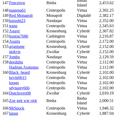
Ibisha
147
Fencerow
Ibisha
2,453.62
Island
148
magena61
Centropolis
Virtua
2,392.25
149
Red Monapoli
Monapoli
Digitalië
2,382.17
150
kurushi23
Nasdaqar
Virtua
2,352.00
151
tranq
Centropolis
Virtua
2,345.63
152
Agave
Kronenburg
Cyberië
2,307.82
153
boston7686
Cashington
Virtua
2,216.87
154
Asurix
Centropolis
Virtua
2,172.00
155
arjanisme
Kronenburg
Cyberië
2,152.00
stokvis
Zwollar
Cyberië
2,152.00
157
Jomba
Nasdaqar
Virtua
2,129.59
158
deedubu
Centropolis
Virtua
2,112.00
Hadrian Augustus
Centropolis
Virtua
2,112.00
160
Black_beard
Kronenburg
Cyberië
2,102.00
kevin0615
Centropolis
Virtua
2,102.00
lorags
Centropolis
Virtua
2,102.00
sdynasty666
Centropolis
Virtua
2,102.00
164
Dutchsven98
Zwollar
Cyberië
2,010.19
Ibisha
165
Zoe gek wie sjek
Ibisha
2,000.51
Island
166
MrSpock
Centropolis
Virtua
1,946.32
167
lanun
Kronenburg
Cyberië
1,887.04