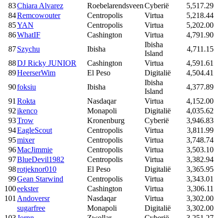
83
Chiara Alvarez
Roebelarendsveen
Cyberië
5,517.29
84
Remcowouter
Centropolis
Virtua
5,218.44
85
YAN
Centropolis
Virtua
5,202.00
86
WhatIF
Cashington
Virtua
4,791.90
Ibisha
87
Szychu
Ibisha
4,711.15
Island
88
DJ Ricky JUNIOR
Cashington
Virtua
4,591.61
89
HeerserWim
El Peso
Digitalië
4,504.41
Ibisha
90
foksiu
Ibisha
4,377.89
Island
91
Rokta
Nasdaqar
Virtua
4,152.00
92
ikenco
Monapoli
Digitalië
4,035.62
93
Trow
Kronenburg
Cyberië
3,946.83
94
EagleScout
Centropolis
Virtua
3,811.99
95
mixer
Centropolis
Virtua
3,748.74
96
MacJimmie
Centropolis
Virtua
3,503.10
97
BlueDevil1982
Centropolis
Virtua
3,382.94
98
rotjeknor010
El Peso
Digitalië
3,365.95
99
Gean Starwind
Centropolis
Virtua
3,343.01
100
eekster
Cashington
Virtua
3,306.11
101
Andoversr
Nasdaqar
Virtua
3,302.00
sugarfree
Monapoli
Digitalië
3,302.00
103
Jornn
Zwollar
Cyberië
3,251.27