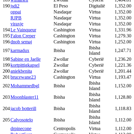
190
jsdi2
El Peso
Digitalië
1,352.00
oppai
Nasdaqar
Virtua
1,352.00
RJPB
Nasdaqar
Virtua
1,352.00
viraxje
Nasdaqar
Virtua
1,352.00
194
Le Vainqueur
Cashington
Virtua
1,331.96
195
Falon Creper
Cashington
Virtua
1,279.30
196
dnob semaj
Cashington
Virtua
1,252.00
Ibisha
197
karmadux
Ibisha
1,247.71
Island
198
Sabine en Jaelle
Zwollar
Cyberië
1,236.20
199
kortpittigkapsel
Zwollar
Cyberië
1,221.36
200
aniekbenita
Zwollar
Cyberië
1,201.44
201
brucewane23
Cashington
Virtua
1,193.47
Ibisha
202
Mohammedbgl
Ibisha
1,152.00
Island
Ibisha
203
Moonblaster11
Ibisha
1,128.80
Island
Ibisha
204
jacob botterill
Ibisha
1,118.83
Island
Ibisha
205
Calvosotelo
Ibisha
1,112.00
Island
drpinecone
Centropolis
Virtua
1,112.00