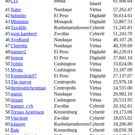
40
CIT
Ibisha
61,906.64
Island
41
Nater
Nasdaqar
Virtua
57,262.47
42
hubinho
El Peso
Digitalië
56,614.61
43
Minimize
Monapoli
Digitalië
52,867.53
44
Tux4life
Roebelarendsveen
Cyberië
51,245.83
45
joost kambeel
Zwollar
Cyberië
51,243.70
46
AynRand
Nasdaqar
Virtua
49,107.26
47
Chrisjmc
Nasdaqar
Virtua
48,359.69
48
tranqer2
El Peso
Digitalië
46,220.03
49
Seison
El Peso
Digitalië
37,841.10
50
Tobilo
Cashington
Virtua
33,624.06
51
Mystq
Cashington
Virtua
33,187.09
52
Kippenhok97
El Peso
Digitalië
27,137.07
53
The mayor
Centropolis
Virtua
25,976.18
54
themostrichestman
Centropolis
Virtua
24,555.00
55
maisic
Nasdaqar
Virtua
20,982.16
56
Sesam
Cashington
Virtua
20,533.95
57
tranqer_cyb
Zwollar
Cyberië
20,162.61
58
Tresias Aegirsson
Kronenburg
Cyberië
19,173.06
59
Vincitore
Zwollar
Cyberië
18,655.02
60
lolaapje
Roebelarendsveen
Cyberië
18,206.89
61
Bale
Kronenburg
Cyberië
18,050.39