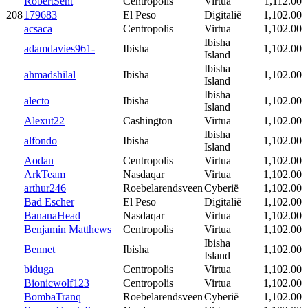
RobertSent
Centropolis
Virtua
1,112.00
208
179683
El Peso
Digitalië
1,102.00
acsaca
Centropolis
Virtua
1,102.00
Ibisha
adamdavies961-
Ibisha
1,102.00
Island
Ibisha
ahmadshilal
Ibisha
1,102.00
Island
Ibisha
alecto
Ibisha
1,102.00
Island
Alexut22
Cashington
Virtua
1,102.00
Ibisha
alfondo
Ibisha
1,102.00
Island
Aodan
Centropolis
Virtua
1,102.00
ArkTeam
Nasdaqar
Virtua
1,102.00
arthur246
Roebelarendsveen
Cyberië
1,102.00
Bad Escher
El Peso
Digitalië
1,102.00
BananaHead
Nasdaqar
Virtua
1,102.00
Benjamin Matthews
Centropolis
Virtua
1,102.00
Ibisha
Bennet
Ibisha
1,102.00
Island
biduga
Centropolis
Virtua
1,102.00
Bionicwolf123
Centropolis
Virtua
1,102.00
BombaTranq
Roebelarendsveen
Cyberië
1,102.00