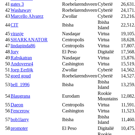
41
gates 3
Roebelarendsveen
Cyberië
26,631
42
Washaway
Roebelarendsveen
Cyberië
24,171
43
Marcello Alvarez
Zwollar
Cyberië
23,216
Ibisha
44
CIT
Ibisha
22,512
Island
45
viraxje
Nasdaqar
Virtua
19,105
46
SHARKANATOR
Centropolis
Virtua
18,628
47
lindapinda86
Centropolis
Virtua
17,807
48
Jory
El Peso
Digitalië
17,568
49
Rabskatran
Nasdaqar
Virtua
15,876
50
Andoversr4
Cashington
Virtua
15,519
51
Joep Eerlijk
Zwollar
Cyberië
14,562
52
goed goud
Roebelarendsveen
Cyberië
14,527
Ibisha
53
bell_1996
Ibisha
13,259
Island
Rookie
54
Blaugrana
Eurodam
12,082
Mountains
55
Daeon
Centropolis
Virtua
11,591
56
Fencerow
Cashington
Virtua
11,523
Ibisha
57
bob1larry
Ibisha
11,460
Island
58
promoter
El Peso
Digitalië
10,475
Rookie