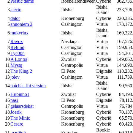
2
Plastic dame
Roebelarendsveen
Cyberië
362,735
Ibisha
3
alecto
Ibisha
233,796
Island
4
dalor
Kronenburg
Cyberië
220,335
5
annoniem 2
Cashington
Virtua
173,172
Ibisha
6
mukyrlux
Ibisha
169,322
Island
7
Ravox
Nasdaqar
Virtua
167,526
8
Refund
Cashington
Virtua
159,953
9
Tyc00n
Cashington
Virtua
154,301
10
A Lontra
Zwollar
Cyberië
149,062
11
Mystq
Centropolis
Virtua
144,690
12
The King 2
El Peso
Digitalië
118,232
13
jolev
Cashington
Virtua
111,739
Ibisha
14
natcha...ibi version
Ibisha
90,560
Island
15
Hubinho1
Zwollar
Cyberië
84,193
16
nasi
El Peso
Digitalië
78,112
17
gelaarsdekat
Centropolis
Virtua
76,784
18
Joerik
Kronenburg
Cyberië
70,137
19
The Minic
Kronenburg
Cyberië
65,570
20
Cesare
Kronenburg
Cyberië
60,429
Rookie
21
martijn5
Eurodam
60,219