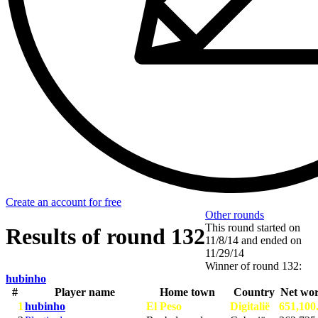
Create an account for free
Other rounds
This round started on
Results of round 132
11/8/14
and ended on
11/29/14
Winner of round 132:
hubinho
#
Player name
Home town
Country
Net wo
1
hubinho
El Peso
Digitalië
651,100