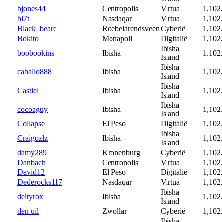
bjones44
Centropolis
Virtua
1,102
bl7t
Nasdaqar
Virtua
1,102
Black_beard
Roebelarendsveen
Cyberië
1,102
Bokito
Monapoli
Digitalië
1,102
Ibisha
boobookins
Ibisha
1,102
Island
Ibisha
caballo888
Ibisha
1,102
Island
Ibisha
Castiel
Ibisha
1,102
Island
Ibisha
cocoaguy
Ibisha
1,102
Island
Collapse
El Peso
Digitalië
1,102
Ibisha
Craigozlz
Ibisha
1,102
Island
damy289
Kronenburg
Cyberië
1,102
Danbach
Centropolis
Virtua
1,102
David12
El Peso
Digitalië
1,102
Dederocks117
Nasdaqar
Virtua
1,102
Ibisha
deityrox
Ibisha
1,102
Island
den uil
Zwollar
Cyberië
1,102
Ibisha