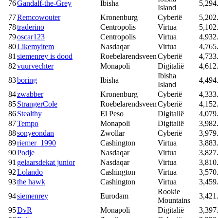
76
Gandalf-the-Grey
Ibisha
5,294
Island
77
Remcowouter
Kronenburg
Cyberië
5,202
78
traderino
Centropolis
Virtua
5,102
79
oscar123
Centropolis
Virtua
4,932
80
Likemyitem
Nasdaqar
Virtua
4,765
81
siemenrey is dood
Roebelarendsveen
Cyberië
4,733
82
vuurvechter
Monapoli
Digitalië
4,612
Ibisha
83
boring
Ibisha
4,494
Island
84
zwabber
Kronenburg
Cyberië
4,333
85
StrangerCole
Roebelarendsveen
Cyberië
4,152
86
Stealthy
El Peso
Digitalië
4,079
87
Tempo
Monapoli
Digitalië
3,982
88
sonyeondan
Zwollar
Cyberië
3,979
89
riemer_1990
Cashington
Virtua
3,883
90
Podje
Nasdaqar
Virtua
3,827
91
gelaarsdekat junior
Nasdaqar
Virtua
3,810
92
Lolando
Cashington
Virtua
3,570
93
the hawk
Cashington
Virtua
3,459
Rookie
94
siemenrey
Eurodam
3,421
Mountains
95
DvR
Monapoli
Digitalië
3,397