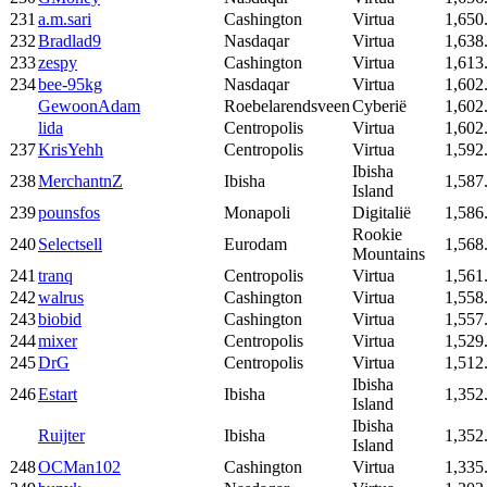
231
a.m.sari
Cashington
Virtua
1,650
232
Bradlad9
Nasdaqar
Virtua
1,638
233
zespy
Cashington
Virtua
1,613
234
bee-95kg
Nasdaqar
Virtua
1,602
GewoonAdam
Roebelarendsveen
Cyberië
1,602
lida
Centropolis
Virtua
1,602
237
KrisYehh
Centropolis
Virtua
1,592
Ibisha
238
MerchantnZ
Ibisha
1,587
Island
239
pounsfos
Monapoli
Digitalië
1,586
Rookie
240
Selectsell
Eurodam
1,568
Mountains
241
tranq
Centropolis
Virtua
1,561
242
walrus
Cashington
Virtua
1,558
243
biobid
Cashington
Virtua
1,557
244
mixer
Centropolis
Virtua
1,529
245
DrG
Centropolis
Virtua
1,512
Ibisha
246
Estart
Ibisha
1,352
Island
Ibisha
Ruijter
Ibisha
1,352
Island
248
OCMan102
Cashington
Virtua
1,335