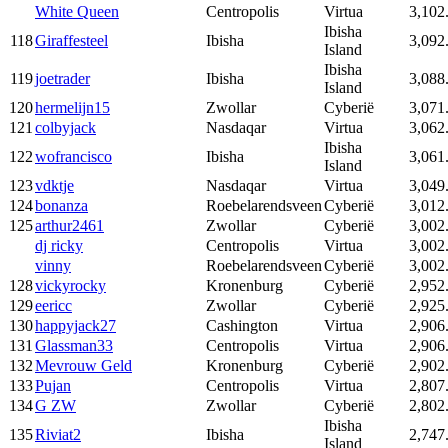
White Queen
Centropolis
Virtua
3,102
Ibisha
118
Giraffesteel
Ibisha
3,092
Island
Ibisha
119
joetrader
Ibisha
3,088
Island
120
hermelijn15
Zwollar
Cyberië
3,071
121
colbyjack
Nasdaqar
Virtua
3,062
Ibisha
122
wofrancisco
Ibisha
3,061
Island
123
vdktje
Nasdaqar
Virtua
3,049
124
bonanza
Roebelarendsveen
Cyberië
3,012
125
arthur2461
Zwollar
Cyberië
3,002
dj ricky
Centropolis
Virtua
3,002
vinny
Roebelarendsveen
Cyberië
3,002
128
vickyrocky
Kronenburg
Cyberië
2,952
129
eericc
Zwollar
Cyberië
2,925
130
happyjack27
Cashington
Virtua
2,906
131
Glassman33
Centropolis
Virtua
2,906
132
Mevrouw Geld
Kronenburg
Cyberië
2,902
133
Pujan
Centropolis
Virtua
2,807
134
G ZW
Zwollar
Cyberië
2,802
Ibisha
135
Riviat2
Ibisha
2,747
Island