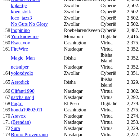
kijkertje
Zwollar
Cyberië
2,502
koen stolk
Zwollar
Cyberië
2,502
loco_tazz3
Zwollar
Cyberië
2,502
No Guts No Glory
Zwollar
Cyberië
2,502
158
Inopinino
Roebelarendsveen
Cyberië
2,487
159
You know me
Monapoli
Digitalië
2,416
160
Rsacavov
Cashington
Virtua
2,375
161
FireWire
Nasdaqar
Virtua
2,352
Ibisha
Magic_Man
Ibisha
2,352
Island
netsniper
Nasdaqar
Virtua
2,352
164
yoloxdyolo
Zwollar
Cyberië
2,351
Ibisha
165
Aerodick
Ibisha
2,329
Island
166
Olifant1990
Nasdaqar
Virtua
2,302
167
natcha nsq4
Nasdaqar
Virtua
2,292
168
Pogo!
El Peso
Digitalië
2,279
169
honda19802011
Cashington
Virtua
2,275
170
Aravox
Nasdaqar
Virtua
2,274
171
(Brendan)
Nasdaqar
Virtua
2,253
172
Sura
Nasdaqar
Virtua
2,229
173
Bruno Provenzano
Nasdaqar
Virtua
2,227