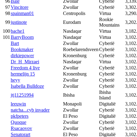
96
Bale
Zwollar
Cyberië
3,339
97
Vincitore
Zwollar
Cyberië
3,302
98
spainman01
Centropolis
Virtua
3,290
Rookie
99
justinote
Eurodam
3,202
Mountains
100
bache1
Nasdaqar
Virtua
3,182
101
BarryBoom
Nasdaqar
Virtua
3,102
Bart
Zwollar
Cyberië
3,102
Bookmaker
Roebelarendsveen
Cyberië
3,102
dirkiepower
Kronenburg
Cyberië
3,102
Dr_H_Mirzaei
Nasdaqar
Virtua
3,102
Freedom 4 live
Zwollar
Cyberië
3,102
hermelijn 15
Kronenburg
Cyberië
3,102
heyy
Zwollar
Cyberië
3,102
Isabella Bulldoze
Zwollar
Cyberië
3,102
Ibisha
jtj11251994
Ibisha
3,102
Island
leeuwin
Monapoli
Digitalië
3,102
natcha...cyb invader
Zwollar
Cyberië
3,102
pkfpeters
El Peso
Digitalië
3,102
Quoque
Zwollar
Cyberië
3,102
Rsacaovov
Zwollar
Cyberië
3,102
Senatorart
El Peso
Digitalië
3,102