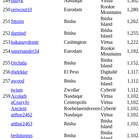
249
bunyk
Nasdaqar
Virtua
1,302
Rookie
250
oerwout10
Eurodam
1,280
Mountains
Ibisha
251
Sttorm
Ibisha
1,262
Island
Ibisha
252
darpind
Ibisha
1,255
Island
253
hakanaydemir
Cashington
Virtua
1,222
Rookie
254
supersander34
Eurodam
1,192
Mountains
Ibisha
255
Orchida
Ibisha
1,152
Island
256
djglekke
El Peso
Digitalië
1,117
Ibisha
257
awood
Ibisha
1,112
Island
twism
Zwollar
Cyberië
1,112
259
Acolarh
Nasdaqar
Virtua
1,102
aCrazyJo
Centropolis
Virtua
1,102
Ancient
Roebelarendsveen
Cyberië
1,102
arthur2462
Nasdaqar
Virtua
1,102
Ibisha
arthur2463
Ibisha
1,102
Island
Ibisha
beduturgus
Ibisha
1,102
Island