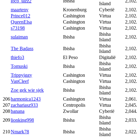
loco_tazz2
Ibisha
2,102
Island
maartenv
Kronenburg
Cyberië
2,102
Prince012
Cashington
Virtua
2,102
QueenElsa
Cashington
Virtua
2,102
s73198
Cashington
Virtua
2,102
Ibisha
sulaiman
Ibisha
2,102
Island
Ibisha
The Badass
Ibisha
2,102
Island
thiefo3
El Peso
Digitalië
2,102
Ibisha
Tomuski
Ibisha
2,102
Island
Trippyiggy
Cashington
Virtua
2,102
VanCleef
Cashington
Virtua
2,102
Ibisha
Zoe gek wie sjek
Ibisha
2,102
Island
206
harmonica1243
Cashington
Virtua
2,061
207
zachariasz933
Centropolis
Virtua
2,045
208
banana
Zwollar
Cyberië
2,044
Ibisha
209
lionking998
Ibisha
2,033
Island
Ibisha
210
Nmark78
Ibisha
2,022
Island