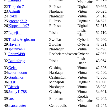
Mountains
22
Torpedo 7
El Peso
Digitalië
59,665
23
Aximili
Nasdaqar
Virtua
56,625
24
Rokta
Nasdaqar
Virtua
54,818
25
jeroentje312
El Peso
Digitalië
54,672
26
Kippenhok97
El Peso
Digitalië
52,815
Ibisha
27
Lepejian
Ibisha
52,710
Island
28
Tresias Aegirsson
Zwollar
Cyberië
52,260
29
Havana
Zwollar
Cyberië
48,521
30
spainman0
Nasdaqar
Virtua
47,496
31
Priem9498
Roebelarendsveen
Cyberië
47,063
Ibisha
32
Battleforge
Ibisha
43,964
Island
33
Gelec
Cashington
Virtua
42,826
34
sellormoonu
Nasdaqar
Virtua
42,590
35
Gaulamos
Cashington
Virtua
42,556
36
COE
Monapoli
Digitalië
40,690
37
Bleech
Nasdaqar
Virtua
36,078
38
Jonny11788
Cashington
Virtua
34,601
Rookie
39
lars
Eurodam
32,205
Mountains
40
marcelbuter
Centropolis
Virtua
31,544