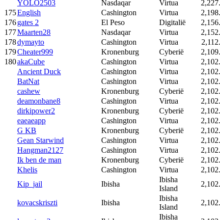
YOLO2503
Nasdaqar
Virtua
2,227
175
English
Cashington
Virtua
2,198
176
gates 2
El Peso
Digitalië
2,156
177
Maarten28
Nasdaqar
Virtua
2,152
178
dymayto
Cashington
Virtua
2,112
179
Cheater999
Kronenburg
Cyberië
2,109
180
akaCube
Cashington
Virtua
2,102
Ancient Duck
Cashington
Virtua
2,102
BatNat
Cashington
Virtua
2,102
cashew
Kronenburg
Cyberië
2,102
deamonbane8
Cashington
Virtua
2,102
dirkipower2
Kronenburg
Cyberië
2,102
eaeaeapp
Cashington
Virtua
2,102
G KB
Kronenburg
Cyberië
2,102
Gean Starwind
Cashington
Virtua
2,102
Hangman2127
Cashington
Virtua
2,102
Ik ben de man
Kronenburg
Cyberië
2,102
Khelis
Cashington
Virtua
2,102
Ibisha
Kip_jail
Ibisha
2,102
Island
Ibisha
kovacskriszti
Ibisha
2,102
Island
Ibisha