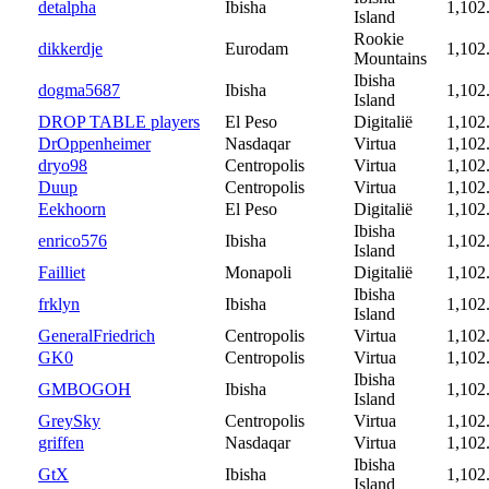
detalpha
Ibisha
1,102
Island
Rookie
dikkerdje
Eurodam
1,102
Mountains
Ibisha
dogma5687
Ibisha
1,102
Island
DROP TABLE players
El Peso
Digitalië
1,102
DrOppenheimer
Nasdaqar
Virtua
1,102
dryo98
Centropolis
Virtua
1,102
Duup
Centropolis
Virtua
1,102
Eekhoorn
El Peso
Digitalië
1,102
Ibisha
enrico576
Ibisha
1,102
Island
Failliet
Monapoli
Digitalië
1,102
Ibisha
frklyn
Ibisha
1,102
Island
GeneralFriedrich
Centropolis
Virtua
1,102
GK0
Centropolis
Virtua
1,102
Ibisha
GMBOGOH
Ibisha
1,102
Island
GreySky
Centropolis
Virtua
1,102
griffen
Nasdaqar
Virtua
1,102
Ibisha
GtX
Ibisha
1,102
Island