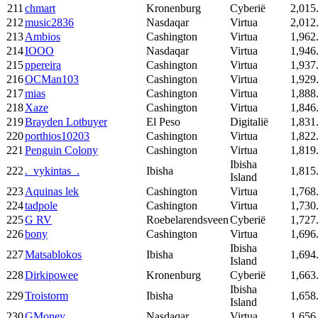
211
chmart
Kronenburg
Cyberië
2,015
212
music2836
Nasdaqar
Virtua
2,012
213
Ambios
Cashington
Virtua
1,962
214
IOOO
Nasdaqar
Virtua
1,946
215
ppereira
Cashington
Virtua
1,937
216
OCMan103
Cashington
Virtua
1,929
217
mias
Cashington
Virtua
1,888
218
Xaze
Cashington
Virtua
1,846
219
Brayden Lotbuyer
El Peso
Digitalië
1,831
220
porthios10203
Cashington
Virtua
1,822
221
Penguin Colony
Cashington
Virtua
1,819
Ibisha
222
._vykintas_.
Ibisha
1,815
Island
223
Aquinas lek
Cashington
Virtua
1,768
224
tadpole
Cashington
Virtua
1,730
225
G RV
Roebelarendsveen
Cyberië
1,727
226
bony
Cashington
Virtua
1,696
Ibisha
227
Matsablokos
Ibisha
1,694
Island
228
Dirkipowee
Kronenburg
Cyberië
1,663
Ibisha
229
Troistorm
Ibisha
1,658
Island
230
GMoney
Nasdaqar
Virtua
1,656