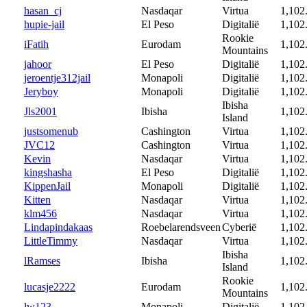
hasan_cj
Nasdaqar
Virtua
1,102
hupie-jail
El Peso
Digitalië
1,102
Rookie
iFatih
Eurodam
1,102
Mountains
jahoor
El Peso
Digitalië
1,102
jeroentje312jail
Monapoli
Digitalië
1,102
Jeryboy
Monapoli
Digitalië
1,102
Ibisha
Jls2001
Ibisha
1,102
Island
justsomenub
Cashington
Virtua
1,102
JVC12
Cashington
Virtua
1,102
Kevin
Nasdaqar
Virtua
1,102
kingshasha
El Peso
Digitalië
1,102
KippenJail
Monapoli
Digitalië
1,102
Kitten
Nasdaqar
Virtua
1,102
klm456
Nasdaqar
Virtua
1,102
Lindapindakaas
Roebelarendsveen
Cyberië
1,102
LittleTimmy
Nasdaqar
Virtua
1,102
Ibisha
lRamses
Ibisha
1,102
Island
Rookie
lucasje2222
Eurodam
1,102
Mountains
lw123
Monapoli
Digitalië
1,102