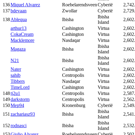
136
Miquel Alvarez
Roebelarendsveen
Cyberië
2,742
137
bdevaan
Zwollar
Cyberië
2,729
Ibisha
138
Ablequa
Ibisha
2,602
Island
arthur13
Cashington
Virtua
2,602
CokaCream
Cashington
Virtua
2,602
Macklemore
Nasdaqar
Virtua
2,602
Ibisha
Magaza
Ibisha
2,602
Island
Ibisha
N21
Ibisha
2,602
Island
Nater
Cashington
Virtua
2,602
sahib
Centropolis
Virtua
2,602
Tibbers
Nasdaqar
Virtua
2,602
TimeLord
Cashington
Virtua
2,602
148
tj2u1
Centropolis
Virtua
2,587
149
darkstorm
Centropolis
Virtua
2,562
150
Mep94
Kronenburg
Cyberië
2,549
Ibisha
151
zachariasz93
Ibisha
2,541
Island
Ibisha
152
rodnasci
Ibisha
2,532
Island
153
Giulio Alvarez
Roebelarendsveen
Cyberië
2,502