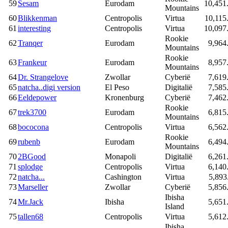
59
Sesam
Eurodam
10,451
Mountains
60
Blikkenman
Centropolis
Virtua
10,115
61
interesting
Centropolis
Virtua
10,097
Rookie
62
Tranqer
Eurodam
9,964
Mountains
Rookie
63
Frankeur
Eurodam
8,957
Mountains
64
Dr. Strangelove
Zwollar
Cyberië
7,619
65
natcha..digi version
El Peso
Digitalië
7,585
66
Eeldepower
Kronenburg
Cyberië
7,462
Rookie
67
trek3700
Eurodam
6,815
Mountains
68
bococona
Centropolis
Virtua
6,562
Rookie
69
rubenb
Eurodam
6,494
Mountains
70
2BGood
Monapoli
Digitalië
6,261
71
splodge
Centropolis
Virtua
6,140
72
natcha...
Cashington
Virtua
5,893
73
Marseller
Zwollar
Cyberië
5,856
Ibisha
74
Mr.Jack
Ibisha
5,651
Island
75
tallen68
Centropolis
Virtua
5,612
Ibisha