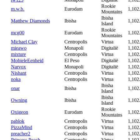
Rookie
m.w.b.
Eurodam
1,102
Mountains
Ibisha
Matthew Diamonds
Ibisha
1,102
Island
Rookie
mcg00
Eurodam
1,102
Mountains
Michael Clay
Centropolis
Virtua
1,102
mieawo
Monapoli
Digitalië
1,102
mixture
Centropolis
Virtua
1,102
MobieleEenheid
El Peso
Digitalië
1,102
Narvox
Monapoli
Digitalië
1,102
Nishant
Centropolis
Virtua
1,102
noka
Centropolis
Virtua
1,102
Ibisha
onar
Ibisha
1,102
Island
Ibisha
Owning
Ibisha
1,102
Island
Rookie
Oxigeon
Eurodam
1,102
Mountains
pablok
Centropolis
Virtua
1,102
PizzaMind
Centropolis
Virtua
1,102
preacher2
Centropolis
Virtua
1,102
Princess Peach
Centropolis
Virtua
1,102