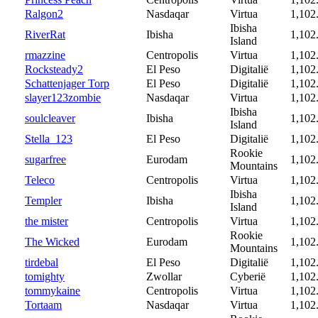
Ralgon2
Nasdaqar
Virtua
1,102
Ibisha
RiverRat
Ibisha
1,102
Island
rmazzine
Centropolis
Virtua
1,102
Rocksteady2
El Peso
Digitalië
1,102
Schattenjager Torp
El Peso
Digitalië
1,102
slayer123zombie
Nasdaqar
Virtua
1,102
Ibisha
soulcleaver
Ibisha
1,102
Island
Stella_123
El Peso
Digitalië
1,102
Rookie
sugarfree
Eurodam
1,102
Mountains
Teleco
Centropolis
Virtua
1,102
Ibisha
Templer
Ibisha
1,102
Island
the mister
Centropolis
Virtua
1,102
Rookie
The Wicked
Eurodam
1,102
Mountains
tirdebal
El Peso
Digitalië
1,102
tomighty
Zwollar
Cyberië
1,102
tommykaine
Centropolis
Virtua
1,102
Tortaam
Nasdaqar
Virtua
1,102