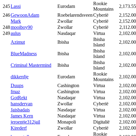
Rookie
245
Lassi
Eurodam
2,173.55
Mountains
246
GewoonAdam
Roebelarendsveen
Cyberië
2,152.00
Mark
Zwollar
Cyberië
2,152.00
248
mooiboy90
Zwollar
Cyberië
2,112.00
249
aulus
Nasdaqar
Virtua
2,102.00
Ibisha
Azimut
Ibisha
2,102.00
Island
Ibisha
BlueMadness
Ibisha
2,102.00
Island
Ibisha
Criminal Mastermind
Ibisha
2,102.00
Island
Rookie
dikkerdje
Eurodam
2,102.00
Mountains
Duups
Cashington
Virtua
2,102.00
fmaz
Cashington
Virtua
2,102.00
GotRekt
Nasdaqar
Virtua
2,102.00
hansdervan
Zwollar
Cyberië
2,102.00
Jaisbadais
Nasdaqar
Virtua
2,102.00
James Kern
Nasdaqar
Virtua
2,102.00
jeroentje312jail
Monapoli
Digitalië
2,102.00
Kirederf
Zwollar
Cyberië
2,102.00
Rookie