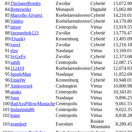
83
TheJagerBombs
Zwollar
Cyberië
15,072.90
84
Betterseller
Monapoli
Digitalië
15,062.80
85
Marcello Alvarez
Roebelarendsveen
Cyberië
14,210.01
86
Valileo
Roebelarendsveen
Cyberië
14,170.80
87
mixer
Centropolis
Virtua
13,919.55
88
Spongebob123
Zwollar
Cyberië
13,770.47
89
(Quark)
Kronenburg
Cyberië
13,495.09
90
jorref
Zwollar
Cyberië
13,216.18
91
elzo
Nasdaqar
Virtua
13,169.01
92
SvGeFe
Zwollar
Cyberië
12,373.68
93
sahib
Centropolis
Virtua
12,087.15
94
112419
Roebelarendsveen
Cyberië
12,074.93
95
JungleMan
Nasdaqar
Virtua
11,852.69
96
EmielW
Kronenburg
Cyberië
10,948.01
97
Andoversr4
Cashington
Virtua
10,800.98
98
airaks
Centropolis
Virtua
10,343.81
99
Sura
Nasdaqar
Virtua
9,896.25
100
BadAssPillowMustache
Centropolis
Virtua
9,061.55
101
lindapinda86
Centropolis
Virtua
9,022.35
102
tranq
Centropolis
Virtua
8,838.28
Rookie
103
grandoel
Eurodam
8,289.45
Mountains