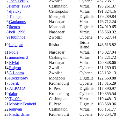
2
Joep Eerlijk
Zwollar
Cyberië
457,235.71
3
riemer_1990
Cashington
Virtua
193,261.37
4
dj ricky
Centropolis
Virtua
191,824.16
5
Tranqer
Monapoli
Digitalië
179,289.84
6
Gaulamos
Nasdaqar
Virtua
176,712.24
7
ikenco
Monapoli
Digitalië
174,019.65
8
bell_1996
Nasdaqar
Virtua
155,560.92
9
Hubinho1
Zwollar
Cyberië
148,627.44
Ibisha
10
Lepejian
Ibisha
146,515.82
Island
11
Podje
Nasdaqar
Virtua
145,027.04
12
annoniem 2
Cashington
Virtua
143,221.72
13
Riviat
Nasdaqar
Virtua
140,848.66
14
Ralgon
Zwollar
Cyberië
131,289.63
15
A Lontra
Zwollar
Cyberië
128,132.13
16
Rocksteady
Monapoli
Digitalië
122,560.88
17
Joerik
Kronenburg
Cyberië
118,315.29
18
ALPACA
El Peso
Digitalië
117,390.97
19
dalor
Kronenburg
Cyberië
110,855.54
20
Tyc00n
Cashington
Virtua
110,448.13
21
MobieleEenheid
El Peso
Digitalië
108,568.96
22
leguvan
Cashington
Virtua
108,151.77
23
Plastic dame
Kronenburg
Cyberië
106,254.70