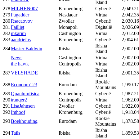
Island
278
MILHEN007
Kronenburg
Cyberië
2,049.21
279
Pagadder
Nasdaqar
Virtua
2,042.35
280
Rsacaovov
Zwollar
Cyberië
2,030.16
281
Failliet
Monapoli
Digitalië
2,026.09
282
mkarim
Cashington
Virtua
2,012.00
283
aandriefas
Kronenburg
Cyberië
2,004.61
Ibisha
284
Master Baldwin
Ibisha
2,002.00
Island
News
Cashington
Virtua
2,002.00
the hawk
Centropolis
Virtua
2,002.00
Ibisha
287
VELSHADE
Ibisha
2,001.35
Island
Rookie
288
Econoom123
Eurodam
1,990.17
Mountains
289
Quantumfisica
Kronenburg
Cyberië
1,987.21
290
tranqer2
Centropolis
Virtua
1,962.00
291
LisaJahnsen
Zwollar
Cyberië
1,922.00
292
Imhoof
Kronenburg
Cyberië
1,918.04
Rookie
293
Boekhouding
Eurodam
1,878.58
Mountains
Ibisha
294
Tails
Ibisha
1,859.53
Island