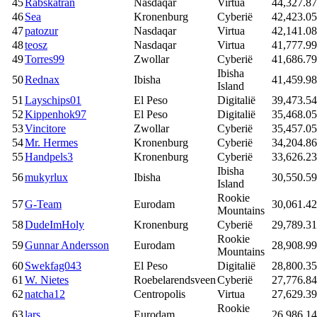
45
Rabskatran
Nasdaqar
Virtua
44,327.87
46
Sea
Kronenburg
Cyberië
42,423.05
47
patozur
Nasdaqar
Virtua
42,141.08
48
teosz
Nasdaqar
Virtua
41,777.99
49
Torres99
Zwollar
Cyberië
41,686.79
Ibisha
50
Rednax
Ibisha
41,459.98
Island
51
Layschips01
El Peso
Digitalië
39,473.54
52
Kippenhok97
El Peso
Digitalië
35,468.05
53
Vincitore
Zwollar
Cyberië
35,457.05
54
Mr. Hermes
Kronenburg
Cyberië
34,204.86
55
Handpels3
Kronenburg
Cyberië
33,626.23
Ibisha
56
mukyrlux
Ibisha
30,550.59
Island
Rookie
57
G-Team
Eurodam
30,061.42
Mountains
58
DudeImHoly
Kronenburg
Cyberië
29,789.31
Rookie
59
Gunnar Andersson
Eurodam
28,908.99
Mountains
60
Swekfag043
El Peso
Digitalië
28,800.35
61
W. Nietes
Roebelarendsveen
Cyberië
27,776.84
62
natcha12
Centropolis
Virtua
27,629.39
Rookie
63
lars
Eurodam
26,986.14