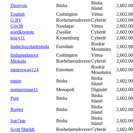
Ibisha
Dionysis
Ibisha
2,602.00
Island
English
Cashington
Virtua
2,602.00
G RV
Roebelarendsveen
Cyberië
2,602.00
Gijs38
Nasdaqar
Virtua
2,602.00
goedkoopste
Zwollar
Cyberië
2,602.00
lexcy11
Kronenburg
Cyberië
2,602.00
Rookie
lindachocoladepinda
Eurodam
2,602.00
Mountains
lindapindanoot
Cashington
Virtua
2,602.00
Miokala
Roebelarendsveen
Cyberië
2,602.00
Rookie
misterswag124
Eurodam
2,602.00
Mountains
Ibisha
ninise
Ibisha
2,602.00
Island
pompenman11
Monapoli
Digitalië
2,602.00
Ibisha
Pure
Ibisha
2,602.00
Island
Ibisha
Ruijter
Ibisha
2,602.00
Island
Ibisha
Sap7pie
Ibisha
2,602.00
Island
Scott Shields
Roebelarendsveen
Cyberië
2,602.00