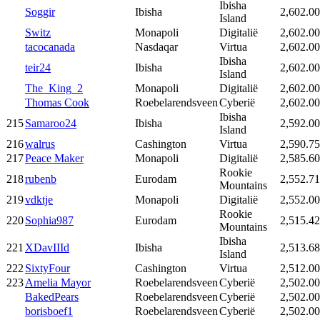
Ibisha
Soggir
Ibisha
2,602.00
Island
Switz
Monapoli
Digitalië
2,602.00
tacocanada
Nasdaqar
Virtua
2,602.00
Ibisha
teir24
Ibisha
2,602.00
Island
The_King_2
Monapoli
Digitalië
2,602.00
Thomas Cook
Roebelarendsveen
Cyberië
2,602.00
Ibisha
215
Samaroo24
Ibisha
2,592.00
Island
216
walrus
Cashington
Virtua
2,590.75
217
Peace Maker
Monapoli
Digitalië
2,585.60
Rookie
218
rubenb
Eurodam
2,552.71
Mountains
219
vdktje
Monapoli
Digitalië
2,552.00
Rookie
220
Sophia987
Eurodam
2,515.42
Mountains
Ibisha
221
XDavIIId
Ibisha
2,513.68
Island
222
SixtyFour
Cashington
Virtua
2,512.00
223
Amelia Mayor
Roebelarendsveen
Cyberië
2,502.00
BakedPears
Roebelarendsveen
Cyberië
2,502.00
borisboef1
Roebelarendsveen
Cyberië
2,502.00