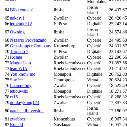
Mountains
Ibisha
64
Blikkenman1
Ibisha
26,437.67
Island
65
nakesv1
Zwollar
Cyberië
26,420.45
66
jeroentje312
El Peso
Digitalië
25,242.14
Ibisha
67
Owning
Ibisha
24,574.46
Island
68
Nazario Provenzano
Zwollar
Cyberië
24,495.63
69
Grasshopper Company
Kronenburg
Cyberië
24,331.57
70
Torpedo 7
El Peso
Digitalië
23,143.67
71
Rosaja
Zwollar
Cyberië
22,290.66
72
MagnaLion
Roebelarendsveen
Cyberië
21,853.56
73
teamWIA
Roebelarendsveen
Cyberië
21,214.92
74
You know me
Monapoli
Digitalië
20,762.80
75
SpyJee
Centropolis
Virtua
20,624.23
76
LaamePony
Zwollar
Cyberië
18,525.49
77
lebouwski
Monapoli
Digitalië
18,271.57
78
rz15
Roebelarendsveen
Cyberië
18,268.32
79
donkeykong123
Zwollar
Cyberië
17,897.83
Ibisha
80
natcha...ibi version
Ibisha
17,180.07
Island
81
zwabber
Kronenburg
Cyberië
16,967.34
82
Ronald
Nasdaqar
Virtua
16,957.25