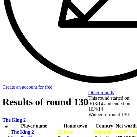
Create an account for free
Other rounds
This round started on
Results of round 130
9/13/14
and ended on
10/4/14
Winner of round 130:
The King 2
#
Player name
Home town
Country
Net worth
1
The King 2
El Peso
Digitalië
613,877.14