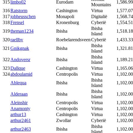
315
limbo02
Eurodam
1,586.99
Mountains
316
Ratstorm
Cashington
Virtua
1,577.07
317
jobheusschen
Monapoli
Digitalië
1,568.74
318
Frensel
Kronenburg
Cyberië
1,554.51
Ibisha
319
theman1234
Ibisha
1,518.18
Island
320
raellbv
Roebelarendsveen
Cyberië
1,433.33
Ibisha
321
Gnikgnak
Ibisha
1,321.81
Island
Ibisha
322
Andoversr
Ibisha
1,189.21
Island
323
Dallque
Cashington
Virtua
1,165.06
324
abdoulamid
Centropolis
Virtua
1,102.00
Ibisha
Ablequa
Ibisha
1,102.00
Island
Ibisha
Alderaan
Ibisha
1,102.00
Island
Aleinshir
Centropolis
Virtua
1,102.00
Anamonty
Centropolis
Virtua
1,102.00
arthur13
Cashington
Virtua
1,102.00
arthur2461
Zwollar
Cyberië
1,102.00
Ibisha
arthur2463
Ibisha
1,102.00
Island