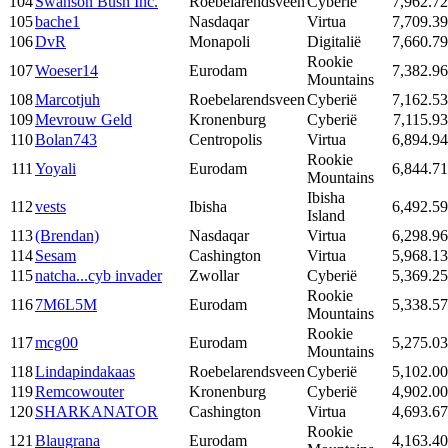
104
Swanson Bush Inc.
Roebelarendsveen
Cyberië
7,962.72
105
bache1
Nasdaqar
Virtua
7,709.39
106
DvR
Monapoli
Digitalië
7,660.79
Rookie
107
Woeser14
Eurodam
7,382.96
Mountains
108
Marcotjuh
Roebelarendsveen
Cyberië
7,162.53
109
Mevrouw Geld
Kronenburg
Cyberië
7,115.93
110
Bolan743
Centropolis
Virtua
6,894.94
Rookie
111
Yoyali
Eurodam
6,844.71
Mountains
Ibisha
112
vests
Ibisha
6,492.59
Island
113
(Brendan)
Nasdaqar
Virtua
6,298.96
114
Sesam
Cashington
Virtua
5,968.13
115
natcha...cyb invader
Zwollar
Cyberië
5,369.25
Rookie
116
7M6L5M
Eurodam
5,338.57
Mountains
Rookie
117
mcg00
Eurodam
5,275.03
Mountains
118
Lindapindakaas
Roebelarendsveen
Cyberië
5,102.00
119
Remcowouter
Kronenburg
Cyberië
4,902.00
120
SHARKANATOR
Cashington
Virtua
4,693.67
Rookie
121
Blaugrana
Eurodam
4,163.40