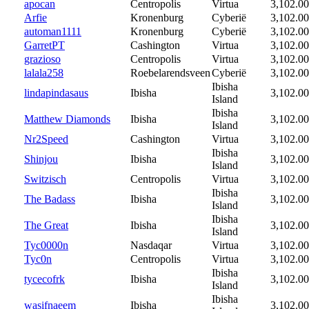
apocan
Centropolis
Virtua
3,102.00
Arfie
Kronenburg
Cyberië
3,102.00
automan1111
Kronenburg
Cyberië
3,102.00
GarretPT
Cashington
Virtua
3,102.00
grazioso
Centropolis
Virtua
3,102.00
lalala258
Roebelarendsveen
Cyberië
3,102.00
Ibisha
lindapindasaus
Ibisha
3,102.00
Island
Ibisha
Matthew Diamonds
Ibisha
3,102.00
Island
Nr2Speed
Cashington
Virtua
3,102.00
Ibisha
Shinjou
Ibisha
3,102.00
Island
Switzisch
Centropolis
Virtua
3,102.00
Ibisha
The Badass
Ibisha
3,102.00
Island
Ibisha
The Great
Ibisha
3,102.00
Island
Tyc0000n
Nasdaqar
Virtua
3,102.00
Tyc0n
Centropolis
Virtua
3,102.00
Ibisha
tycecofrk
Ibisha
3,102.00
Island
Ibisha
wasifnaeem
Ibisha
3,102.00