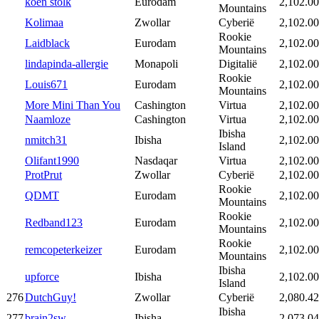
koen stolk
Eurodam
2,102.00
Mountains
Kolimaa
Zwollar
Cyberië
2,102.00
Rookie
Laidblack
Eurodam
2,102.00
Mountains
lindapinda-allergie
Monapoli
Digitalië
2,102.00
Rookie
Louis671
Eurodam
2,102.00
Mountains
More Mini Than You
Cashington
Virtua
2,102.00
Naamloze
Cashington
Virtua
2,102.00
Ibisha
nmitch31
Ibisha
2,102.00
Island
Olifant1990
Nasdaqar
Virtua
2,102.00
ProtPrut
Zwollar
Cyberië
2,102.00
Rookie
QDMT
Eurodam
2,102.00
Mountains
Rookie
Redband123
Eurodam
2,102.00
Mountains
Rookie
remcopeterkeizer
Eurodam
2,102.00
Mountains
Ibisha
upforce
Ibisha
2,102.00
Island
276
DutchGuy!
Zwollar
Cyberië
2,080.42
Ibisha
277
brain2sw
Ibisha
2,073.04