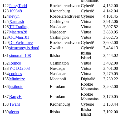
Mountains
122
PatsyTodd
Roebelarendsveen
Cyberië
4,152.00
123
109348
Kronenburg
Cyberië
4,142.04
124
nevyn
Roebelarendsveen
Cyberië
4,101.45
125
Xannash
Cashington
Virtua
3,912.06
126
TT Trading
Nasdaqar
Virtua
3,897.52
127
Maarten28
Nasdaqar
Virtua
3,830.05
128
OCMan101
Cashington
Virtua
3,652.75
129
Dr. Weirdlove
Roebelarendsveen
Cyberië
3,602.00
130
siemenrey is dood
Zwollar
Cyberië
3,484.13
Ibisha
131
simonxin108
Ibisha
3,444.02
Island
132
Remco
Cashington
Virtua
3,402.00
133
YOLO2503
Nasdaqar
Virtua
3,401.00
134
cookies
Nasdaqar
Virtua
3,279.05
135
Minimize
Monapoli
Digitalië
3,239.22
Rookie
136
justinote
Eurodam
3,202.00
Mountains
Rookie
137
BarryH
Eurodam
3,170.05
Mountains
138
Twanl
Kronenburg
Cyberië
3,133.44
Ibisha
139
alecto
Ibisha
3,102.00
Island