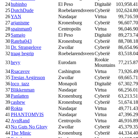
24
hubinho
El Peso
Digitalië
103,958.41
25
DutchDude
Roebelarendsveen
Cyberië
102,624.80
26
YAN
Nasdaqar
Virtua
99,716.59
27
arjanisme
Kronenburg
Cyberië
96,607.70
28
spainman0
Centropolis
Virtua
96,046.90
29
Samajo
El Peso
Digitalië
89,273.74
30
Rateba043
Kronenburg
Cyberië
88,708.18
31
Dr. Strangelove
Zwollar
Cyberië
86,654.96
32
traag begrip
Roebelarendsveen
Cyberië
83,518.04
Rookie
33
heyy
Eurodam
77,215.87
Mountains
34
Rsacavov
Cashington
Virtua
73,926.49
35
Tresias Aegirsson
Zwollar
Cyberië
69,665.71
36
loco_tazz
Monapoli
Digitalië
67,302.79
37
Blikkenman
Nasdaqar
Virtua
66,256.01
38
Panlatten
Kronenburg
Cyberië
63,213.51
39
cashew
Kronenburg
Cyberië
51,674.18
40
Rokta
Nasdaqar
Virtua
49,771.43
41
PHANTOMVIS
Nasdaqar
Virtua
47,396.29
42
AynRand
Centropolis
Virtua
46,916.89
43
No Guts No Glory
Zwollar
Cyberië
45,379.35
44
The Minic
Kronenburg
Cyberië
44,334.40