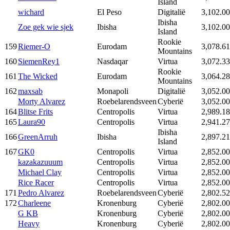
Island
wichard
El Peso
Digitalië
3,102.00
Ibisha
Zoe gek wie sjek
Ibisha
3,102.00
Island
Rookie
159
Riemer-O
Eurodam
3,078.61
Mountains
160
SiemenRey1
Nasdaqar
Virtua
3,072.33
Rookie
161
The Wicked
Eurodam
3,064.28
Mountains
162
maxsab
Monapoli
Digitalië
3,052.00
Morty Alvarez
Roebelarendsveen
Cyberië
3,052.00
164
Blitse Frits
Centropolis
Virtua
2,989.18
165
Laura90
Centropolis
Virtua
2,941.27
Ibisha
166
GreenArruh
Ibisha
2,897.21
Island
167
GK0
Centropolis
Virtua
2,852.00
kazakazuuum
Centropolis
Virtua
2,852.00
Michael Clay
Centropolis
Virtua
2,852.00
Rice Racer
Centropolis
Virtua
2,852.00
171
Pedro Alvarez
Roebelarendsveen
Cyberië
2,802.52
172
Charleene
Kronenburg
Cyberië
2,802.00
G KB
Kronenburg
Cyberië
2,802.00
Heavy
Kronenburg
Cyberië
2,802.00