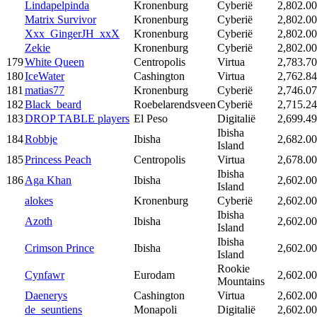
Lindapelpinda
Kronenburg
Cyberië
2,802.00
Matrix Survivor
Kronenburg
Cyberië
2,802.00
Xxx_GingerJH_xxX
Kronenburg
Cyberië
2,802.00
Zekie
Kronenburg
Cyberië
2,802.00
179
White Queen
Centropolis
Virtua
2,783.70
180
IceWater
Cashington
Virtua
2,762.84
181
matias77
Kronenburg
Cyberië
2,746.07
182
Black_beard
Roebelarendsveen
Cyberië
2,715.24
183
DROP TABLE players
El Peso
Digitalië
2,699.49
Ibisha
184
Robbje
Ibisha
2,682.00
Island
185
Princess Peach
Centropolis
Virtua
2,678.00
Ibisha
186
Aga Khan
Ibisha
2,602.00
Island
alokes
Kronenburg
Cyberië
2,602.00
Ibisha
Azoth
Ibisha
2,602.00
Island
Ibisha
Crimson Prince
Ibisha
2,602.00
Island
Rookie
Cynfawr
Eurodam
2,602.00
Mountains
Daenerys
Cashington
Virtua
2,602.00
de_seuntiens
Monapoli
Digitalië
2,602.00