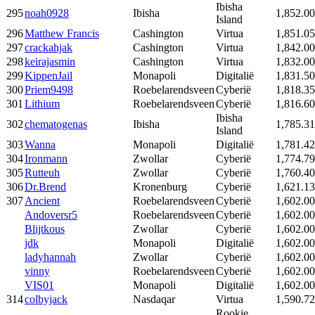
Ibisha
295
noah0928
Ibisha
1,852.00
Island
296
Matthew Francis
Cashington
Virtua
1,851.05
297
crackahjak
Cashington
Virtua
1,842.00
298
keirajasmin
Cashington
Virtua
1,832.00
299
KippenJail
Monapoli
Digitalië
1,831.50
300
Priem9498
Roebelarendsveen
Cyberië
1,818.35
301
Lithium
Roebelarendsveen
Cyberië
1,816.60
Ibisha
302
chematogenas
Ibisha
1,785.31
Island
303
Wanna
Monapoli
Digitalië
1,781.42
304
Ironmann
Zwollar
Cyberië
1,774.79
305
Rutteuh
Zwollar
Cyberië
1,760.40
306
Dr.Brend
Kronenburg
Cyberië
1,621.13
307
Ancient
Roebelarendsveen
Cyberië
1,602.00
Andoversr5
Roebelarendsveen
Cyberië
1,602.00
Blijtkous
Zwollar
Cyberië
1,602.00
jdk
Monapoli
Digitalië
1,602.00
ladyhannah
Zwollar
Cyberië
1,602.00
vinny
Roebelarendsveen
Cyberië
1,602.00
VIS01
Monapoli
Digitalië
1,602.00
314
colbyjack
Nasdaqar
Virtua
1,590.72
Rookie