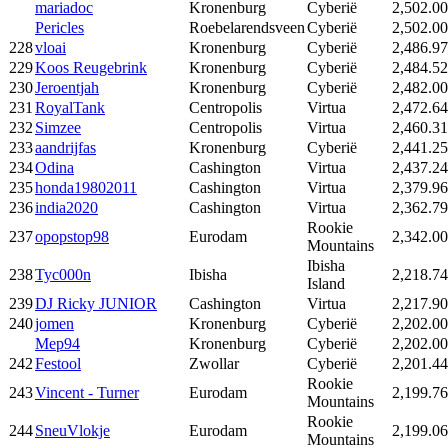
mariadoc
Kronenburg
Cyberië
2,502.00
Pericles
Roebelarendsveen
Cyberië
2,502.00
228
vloai
Kronenburg
Cyberië
2,486.97
229
Koos Reugebrink
Kronenburg
Cyberië
2,484.52
230
Jeroentjah
Kronenburg
Cyberië
2,482.00
231
RoyalTank
Centropolis
Virtua
2,472.64
232
Simzee
Centropolis
Virtua
2,460.31
233
aandrijfas
Kronenburg
Cyberië
2,441.25
234
Odina
Cashington
Virtua
2,437.24
235
honda19802011
Cashington
Virtua
2,379.96
236
india2020
Cashington
Virtua
2,362.79
Rookie
237
opopstop98
Eurodam
2,342.00
Mountains
Ibisha
238
Tyc000n
Ibisha
2,218.74
Island
239
DJ Ricky JUNIOR
Cashington
Virtua
2,217.90
240
jomen
Kronenburg
Cyberië
2,202.00
Mep94
Kronenburg
Cyberië
2,202.00
242
Festool
Zwollar
Cyberië
2,201.44
Rookie
243
Vincent - Turner
Eurodam
2,199.76
Mountains
Rookie
244
SneuVlokje
Eurodam
2,199.06
Mountains