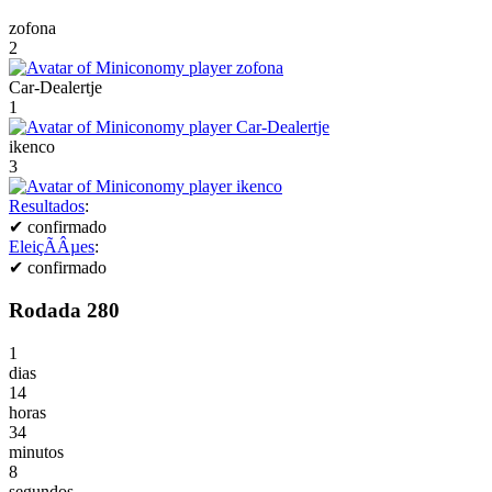
zofona
2
Car-Dealertje
1
ikenco
3
Resultados
:
✔
confirmado
EleiçÃÂµes
:
✔
confirmado
Rodada 280
1
dias
14
horas
34
minutos
8
segundos