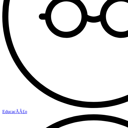
EducaçÃÂ£o