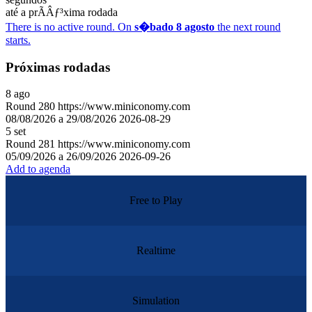
até a prÃÂƒ³xima rodada
There is no active round. On
s�bado 8 agosto
the next round
starts.
Próximas rodadas
8
ago
Round
280
https://www.miniconomy.com
08/08/2026 a 29/08/2026
2026-08-29
5
set
Round
281
https://www.miniconomy.com
05/09/2026 a 26/09/2026
2026-09-26
Add to agenda
Free to Play
Realtime
Simulation